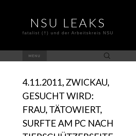
NSU LEAKS
fatalist (†) und der Arbeitskreis NSU
Suche
MENU
nach:
4.11.2011, ZWICKAU,
GESUCHT WIRD:
FRAU, TÄTOWIERT,
SURFTE AM PC NACH