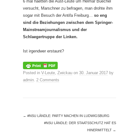
6 mal haetten die Aust-Leute um Helmar Buechel
versucht, Marschner zu befragen, man drohte ihm
sogar mit Besuch der Antifa Freiburg…
so eng
sind die Beziehungen zwischen dem Springer-
Mainstreamjournalismus und der
Schlaegertruppe der Linken.
Ist irgendwer erstaunt?
Posted in
V-Leute
,
Zwickau
on
30. Januar 2017
by
admin
.
2 Comments
←
#NSU LÄNDLE: PARTY MACHEN IN LUDWIGSBURG
#NSU LÄNDLE: DER STAATSSCHUTZ HAT ES
HINERMITTELT
→