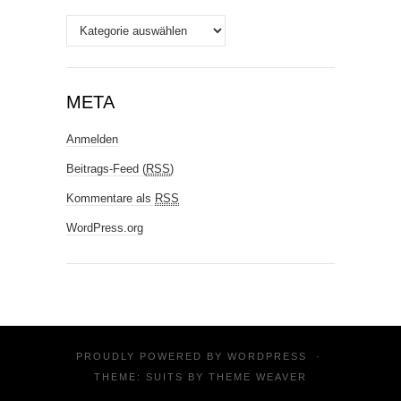
Stichworte
META
Anmelden
Beitrags-Feed (
RSS
)
Kommentare als
RSS
WordPress.org
PROUDLY POWERED BY
WORDPRESS
·
THEME: SUITS BY
THEME WEAVER