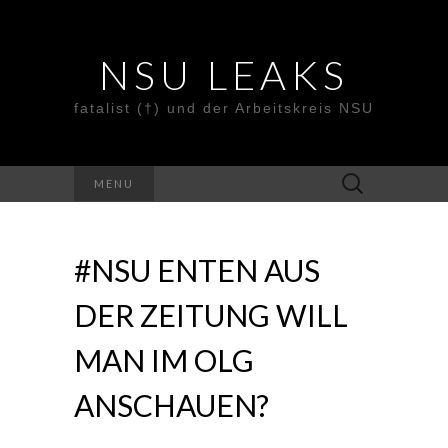
NSU LEAKS
fatalist (†) und der Arbeitskreis NSU
Suche
MENU
nach:
#NSU ENTEN AUS
DER ZEITUNG WILL
MAN IM OLG
ANSCHAUEN?