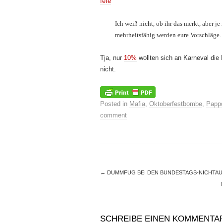
fefe
Ich weiß nicht, ob ihr das merkt, aber j
mehrheitsfähig werden eure Vorschläge.
Tja, nur
10%
wollten sich an Karneval die
nicht.
Posted in
Mafia
,
Oktoberfestbombe
,
Papp
comment
←
DUMMFUG BEI DEN BUNDESTAGS-NICHTA
SCHREIBE EINEN KOMMENTA