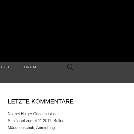
S
Suche
LIST)
FORUM
nach:
LETZTE KOMMENTARE
Nix
bei
Holger Gerlach ist der
Schlüssel zum 4.11.2011. Brillen,
Mädchenschuh, Anmietung