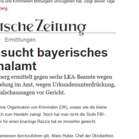
ia und Kriminellen Mitbürgern umzugehen hat, zeigt dieser Tage
berg
.
ne Organisation von Krimi­nalen (OK), sowas wie die kleine
lich zum Handeln zwingt. Noch hat man nicht die Stufe FBI-
 für einen knackige Razzia hat es immerhin gereicht.
nereien durchzuführen gilt, Mario Huber, Chef der Oktoberfest-