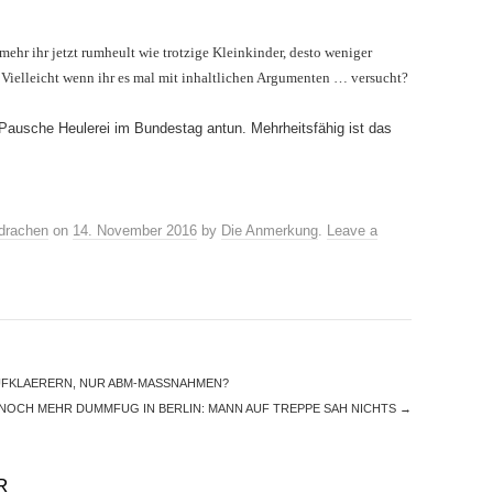
e mehr ihr jetzt rumheult wie trotzige Kleinkinder, desto weniger
 Vielleicht wenn ihr es mal mit inhaltlichen Argumenten … versucht?
 Pausche Heulerei im Bundestag antun. Mehrheitsfähig ist das
drachen
on
14. November 2016
by
Die Anmerkung
.
Leave a
UFKLAERERN, NUR ABM-MASSNAHMEN?
NOCH MEHR DUMMFUG IN BERLIN: MANN AUF TREPPE SAH NICHTS
→
R