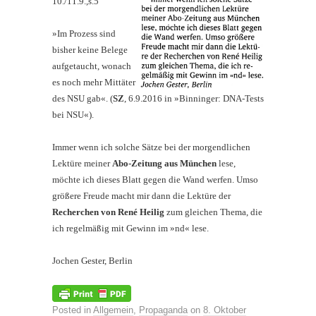
10./11.9.,s.5
»Im Prozess sind
bisher keine Belege
aufgetaucht, wonach
es noch mehr Mittäter
des NSU gab«. (
SZ
, 6.9.2016 in »Binninger: DNA­-Tests
bei NSU«).
Immer wenn ich solche Sätze bei der morgendlichen
Lektüre meiner
Abo-­Zeitung aus München
lese,
möchte ich dieses Blatt gegen die Wand werfen. Umso
größere Freude macht mir dann die Lektüre der
Recherchen von René Heilig
zum gleichen Thema, die
ich regelmäßig mit Gewinn im »nd« lese.
Jochen Gester, Berlin
Posted in
Allgemein
,
Propaganda
on
8. Oktober