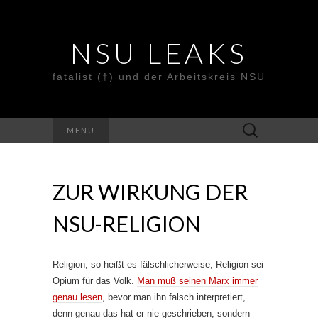
NSU LEAKS
fatalist (†) und der Arbeitskreis NSU
Suche
MENU
nach:
ZUR WIRKUNG DER
NSU-RELIGION
Religion, so heißt es fälschlicherweise, Religion sei
Opium für das Volk.
Man muß seinen Marx immer
genau lesen
, bevor man ihn falsch interpretiert,
denn genau das hat er nie geschrieben, sondern