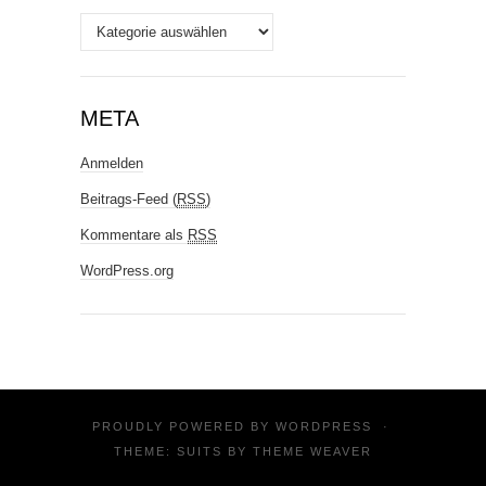
Stichworte
META
Anmelden
Beitrags-Feed (
RSS
)
Kommentare als
RSS
WordPress.org
PROUDLY POWERED BY
WORDPRESS
·
THEME: SUITS BY
THEME WEAVER