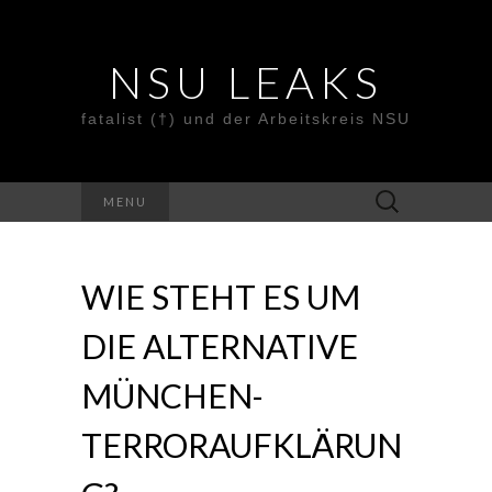
NSU LEAKS
fatalist (†) und der Arbeitskreis NSU
Suche
MENU
nach:
WIE STEHT ES UM
DIE ALTERNATIVE
MÜNCHEN-
TERRORAUFKLÄRUN