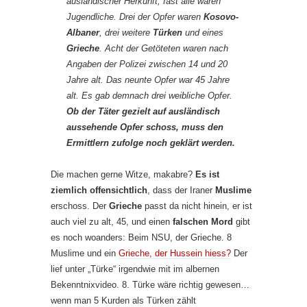
ausländischer Herkunft, fast alle waren
Jugendliche. Drei der Opfer waren
Kosovo-
Albaner
, drei weitere
Türken
und eines
Grieche
. Acht der Getöteten waren nach
Angaben der Polizei zwischen 14 und 20
Jahre alt. Das neunte Opfer war 45 Jahre
alt. Es gab demnach drei weibliche Opfer.
Ob der Täter gezielt auf ausländisch
aussehende Opfer schoss, muss den
Ermittlern zufolge noch geklärt werden.
Die machen gerne Witze, makabre?
Es ist
ziemlich offensichtlich
, dass der Iraner
Muslime
erschoss. Der
Grieche
passt da nicht hinein, er ist
auch viel zu alt, 45, und einen
falschen Mord
gibt
es noch woanders: Beim NSU, der Grieche. 8
Muslime und ein
Grieche, der Hussein hiess?
Der
lief unter „Türke“ irgendwie mit im albernen
Bekenntnixvideo. 8. Türke wäre richtig gewesen…
wenn man 5 Kurden als Türken zählt