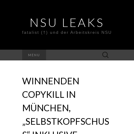
NSU LEAKS
fatalist (†) und der Arbeitskreis NSU
Suche
MENU
nach:
WINNENDEN
COPYKILL IN
MÜNCHEN,
„SELBSTKOPFSCHUS