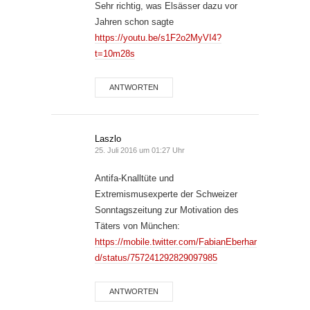
Sehr richtig, was Elsässer dazu vor
Jahren schon sagte
https://youtu.be/s1F2o2MyVI4?
t=10m28s
ANTWORTEN
Laszlo
25. Juli 2016 um 01:27 Uhr
Antifa-Knalltüte und
Extremismusexperte der Schweizer
Sonntagszeitung zur Motivation des
Täters von München:
https://mobile.twitter.com/FabianEberhar
d/status/757241292829097985
ANTWORTEN