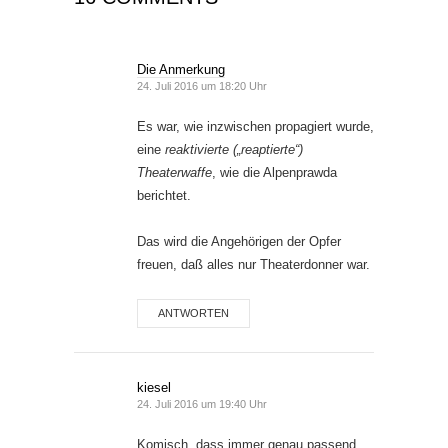
Die Anmerkung
24. Juli 2016 um 18:20 Uhr
Es war, wie inzwischen propagiert wurde,
eine
reaktivierte („reaptierte“)
Theaterwaffe
, wie die Alpenprawda
berichtet.
Das wird die Angehörigen der Opfer
freuen, daß alles nur Theaterdonner war.
ANTWORTEN
kiesel
24. Juli 2016 um 19:40 Uhr
Komisch, dass immer genau passend