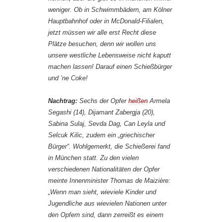
weniger. Ob in Schwimmbädern, am Kölner
Hauptbahnhof oder in McDonald-Filialen,
jetzt müssen wir alle erst Recht diese
Plätze besuchen, denn wir wollen uns
unsere westliche Lebensweise nicht kaputt
machen lassen! Darauf einen Schießbürger
und ’ne Coke!
Nachtrag:
Sechs der Opfer
heißen
Armela
Segashi (14), Dijamant Zabergja (20),
Sabina Sulaj, Sevda Dag, Can Leyla und
Selcuk Kilic, zudem ein „
griechischer
Bürger
“. Wohlgemerkt, die Schießerei fand
in München statt. Zu den vielen
verschiedenen Nationalitäten der Opfer
meinte Innenminister Thomas de Maizière:
„
Wenn man sieht, wieviele Kinder und
Jugendliche aus wievielen Nationen unter
den Opfern sind, dann zerreißt es einem