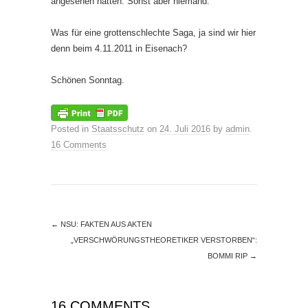
angesehen hatten. Sonst aber niemand.
Was für eine grottenschlechte Saga, ja sind wir hier
denn beim 4.11.2011 in Eisenach?
Schönen Sonntag.
Posted in
Staatsschutz
on
24. Juli 2016
by
admin
.
16 Comments
←
NSU: FAKTEN AUS AKTEN
„VERSCHWÖRUNGSTHEORETIKER VERSTORBEN“:
BOMMI RIP
→
16 COMMENTS