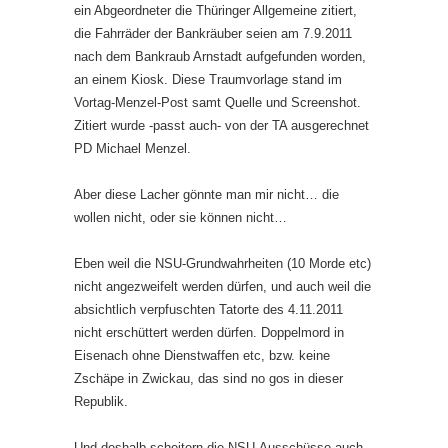
ein Abgeordneter die Thüringer Allgemeine zitiert,
die Fahrräder der Bankräuber seien am 7.9.2011
nach dem Bankraub Arnstadt aufgefunden worden,
an einem Kiosk. Diese Traumvorlage stand im
Vortag-Menzel-Post samt Quelle und Screenshot.
Zitiert wurde -passt auch- von der TA ausgerechnet
PD Michael Menzel.
Aber diese Lacher gönnte man mir nicht… die
wollen nicht, oder sie können nicht…
Eben weil die NSU-Grundwahrheiten (10 Morde etc)
nicht angezweifelt werden dürfen, und auch weil die
absichtlich verpfuschten Tatorte des 4.11.2011
nicht erschüttert werden dürfen. Doppelmord in
Eisenach ohne Dienstwaffen etc, bzw. keine
Zschäpe in Zwickau, das sind no gos in dieser
Republik.
Und deshalb scheitern die NSU-Ausschüsse auch