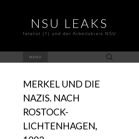
NSU LEAKS
fatalist (†) und der Arbeitskreis NSU
Suche
MENU
nach:
MERKEL UND DIE
NAZIS. NACH
ROSTOCK-
LICHTENHAGEN,