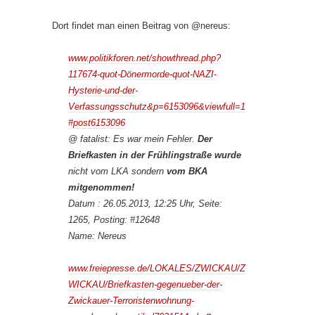
Dort findet man einen Beitrag von @nereus:
www.politikforen.net/showthread.php?
117674-quot-Dönermorde-quot-NAZI-
Hysterie-und-der-
Verfassungsschutz&p=6153096&viewfull=1
#post6153096
@ fatalist: Es war mein Fehler.
Der
Briefkasten in der Frühlingstraße wurde
nicht vom LKA sondern
vom BKA
mitgenommen!
Datum : 26.05.2013, 12:25 Uhr, Seite:
1265, Posting: #12648
Name: Nereus
www.freiepresse.de/LOKALES/ZWICKAU/Z
WICKAU/Briefkasten-gegenueber-der-
Zwickauer-Terroristenwohnung-