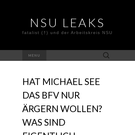
NSU LEAKS
fatalist (†) und der Arbeitskreis NSU
Suche
MENU
nach:
HAT MICHAEL SEE
DAS BFV NUR
ÄRGERN WOLLEN?
WAS SIND