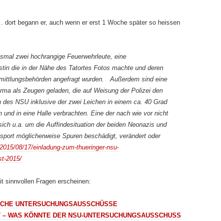
 dort begann er, auch wenn er erst 1 Woche später so heissen
smal zwei hochrangige Feuerwehrleute, eine
stin die in der Nähe des Tatortes Fotos machte und deren
rmittlungsbehörden angefragt wurden. Außerdem sind eine
firma als Zeugen geladen, die auf Weisung der Polizei den
des NSU inklusive der zwei Leichen in einem ca. 40 Grad
nd in eine Halle verbrachten. Eine der nach wie vor nicht
ich u.a. um die Auffindesituation der beiden Neonazis und
sport möglicherweise Spuren beschädigt, verändert oder
/2015/08/17/einladung-zum-thueringer-nsu-
t-2015/
mit sinnvollen Fragen erscheinen:
SCHE UNTERSUCHUNGSAUSSCHÜSSE
 – WAS KÖNNTE DER NSU-UNTERSUCHUNGSAUSSCHUSS