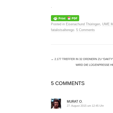
.
Posted in
Eisenachund Thüringen
,
UWE M
fatalistsalterego
.
5 Comments
←
2.177 TREFFER IN 32 ORDNERN ZU “DAKTY
WIRD DIE LÜGENPRESSE H
5 COMMENTS
MURAT O.
27. August 2015 um 12:45 Uhr