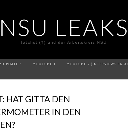
NSU LEAK
fatalist (†) und der Arbeitskreis NSU
!!UPDATE!!
YOUTUBE 1
YOUTUBE 2 (INTERVIEWS FATA
: HAT GITTA DEN
HERMOMETER IN DEN
EN?