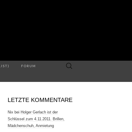
S
Suche
LIST)
FORUM
nach:
LETZTE KOMMENTARE
Nix
bei
Holger Gerlach ist der
Schlüssel zum 4.11.2011. Brillen,
Mädchenschuh, Anmietung