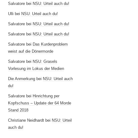
Salvatore
bei
NSU: Urteil auch du!
Ulli
bei
NSU: Urteil auch du!
Salvatore
bei
NSU: Urteil auch du!
Salvatore
bei
NSU: Urteil auch du!
Salvatore
bei
Das Kurdenproblem
weist auf die Dönermorde
Salvatore
bei
NSU: Grasels
Vorlesung im Lokus der Medien
Die Anmerkung
bei
NSU: Urteil auch
du!
Salvatore
bei
Hinrichtung per
Kopfschuss – Update der 64 Morde
Stand 2018
Christiane Neidhardt
bei
NSU: Urteil
auch du!