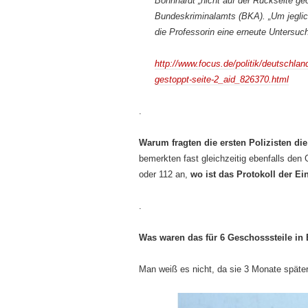
Böhnhardt „nicht auf der Rückseite ge
Bundeskriminalamts (BKA). „Um jegli
die Professorin eine erneute Untersuc
http://www.focus.de/politik/deutschlan
gestoppt-seite-2_aid_826370.html
.
Warum fragten die ersten Polizisten di
bemerkten fast gleichzeitig ebenfalls den
oder 112 an,
wo ist das Protokoll der Ei
.
Was waren das für 6 Geschosssteile in
Man weiß es nicht, da sie 3 Monate späte