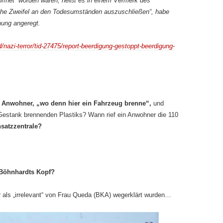
öffnet“ worden waren, heißt es in einem Vermerk des
che Zweifel an den Todesumständen auszuschließen“, habe
hung angeregt.
d/nazi-terror/tid-27475/report-beerdigung-gestoppt-beerdigung-
e Anwohner, „wo denn hier ein Fahrzeug brenne“,
und
 Gestank brennenden Plastiks? Wann rief ein Anwohner die 110
nsatzzentrale?
 Böhnhardts Kopf?
r als „irrelevant“ von Frau Queda (BKA) wegerklärt wurden…