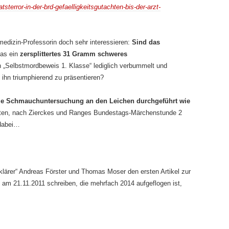
atsterror-in-der-brd-gefaelligkeitsgutachten-bis-der-arzt-
edizin-Professorin doch sehr interessieren:
Sind das
das ein
zersplittertes 31 Gramm schweres
n „Selbstmordbeweis 1. Klasse“ lediglich verbummelt und
 ihn triumphierend zu präsentieren?
die Schmauchuntersuchung an den Leichen durchgeführt wie
ten, nach Zierckes und Ranges Bundestags-Märchenstunde 2
abei…
klärer“ Andreas Förster und Thomas Moser den ersten Artikel zur
m 21.11.2011 schreiben, die mehrfach 2014 aufgeflogen ist,