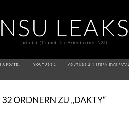
NSU LEAK
fatalist (†) und der Arbeitskreis NSU
!!UPDATE!!
YOUTUBE 1
YOUTUBE 2 (INTERVIEWS FATA
N 32 ORDNERN ZU „DAKTY“