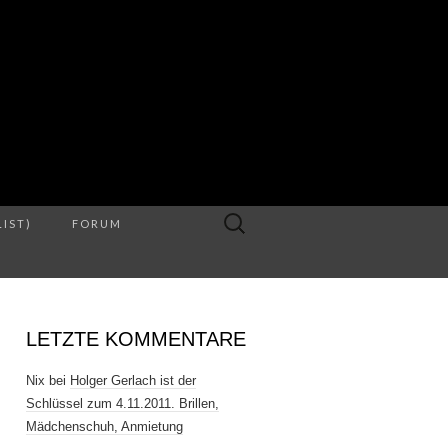
S
Suche
LIST)
FORUM
nach:
LETZTE KOMMENTARE
Nix
bei
Holger Gerlach ist der
Schlüssel zum 4.11.2011. Brillen,
Mädchenschuh, Anmietung