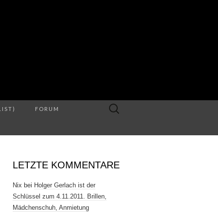
S
Suche
LIST)
FORUM
nach:
LETZTE KOMMENTARE
Nix
bei
Holger Gerlach ist der
Schlüssel zum 4.11.2011. Brillen,
Mädchenschuh, Anmietung