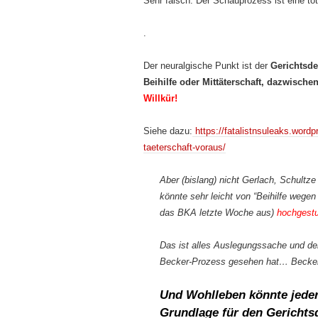
Sehr falsch: Der Schauprozess ist eine to
.
Der neuralgische Punkt ist der
Gerichtsde
Beihilfe oder Mittäterschaft, dazwisch
Willkür!
Siehe dazu:
https://fatalistnsuleaks.word
taeterschaft-voraus/
Aber (bislang) nicht Gerlach, Schult
könnte sehr leicht von “Beihilfe wege
das BKA letzte Woche aus)
hochgestu
Das ist alles Auslegungssache und de
Becker-Prozess gesehen hat… Becke
Und Wohlleben könnte jeder
Grundlage für den Gerichtsd