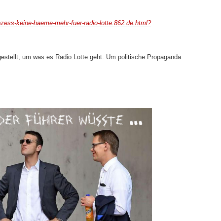
zess-keine-haeme-mehr-fuer-radio-lotte.862.de.html?
estellt, um was es Radio Lotte geht: Um politische Propaganda