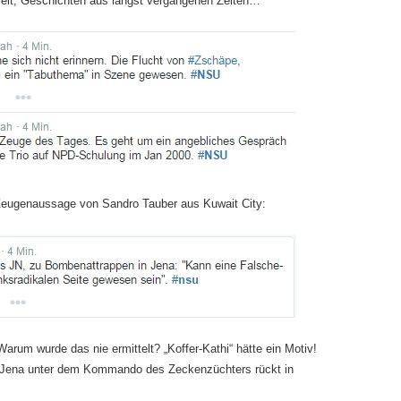
eit, Geschichten aus längst vergangenen Zeiten…
 Zeugenaussage von Sandro Tauber aus Kuwait City:
arum wurde das nie ermittelt? „Koffer-Kathi“ hätte ein Motiv!
 Jena unter dem Kommando des Zeckenzüchters rückt in