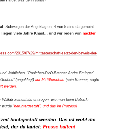
tale Farce, was denn sonst?
al
: Schweigen der Angeklagten, 4 von 5 sind da gemeint.
en liegen viele Jahre Knast… und wir reden von
nackter
press.com/2015/07/29/mittaeterschaft-setzt-den-beweis-der-
ze und Wohlleben. “Paulchen-DVD-Brenner Andre Eminger”
n Gedöns” (angeklagt)
auf Mittäterschaft
(sein Brenner, sagte
ft werden
.
r Willkür keinesfalls entzogen, wie man beim Buback-
r wurde
“heruntergestuft”, und das im Prozess!
zeit hochgestuft werden. Das ist wohl die
eal, der da lautet:
Fresse halten!