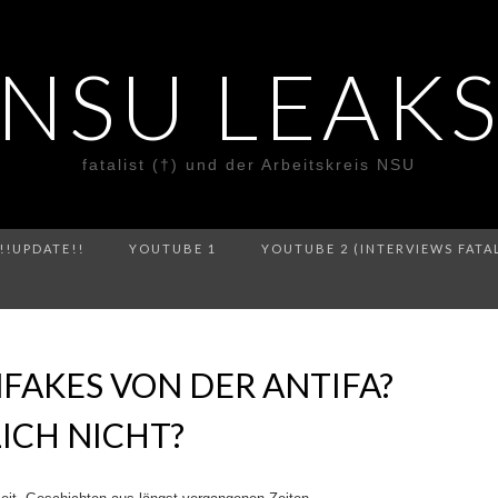
NSU LEAK
fatalist (†) und der Arbeitskreis NSU
!!UPDATE!!
YOUTUBE 1
YOUTUBE 2 (INTERVIEWS FATA
FAKES VON DER ANTIFA?
ICH NICHT?