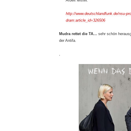
Arbeit leistet.“
http://www.deutschlandfunk.de/nsu-pro
dram:article_id=326506
Mudra rettet die TA…
sehr schön herausg
der Antifa.
,