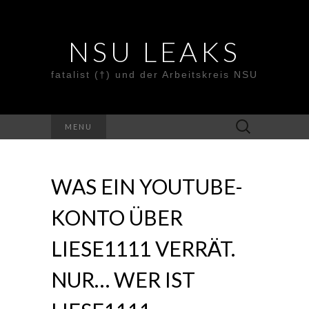
NSU LEAKS
fatalist (†) und der Arbeitskreis NSU
Suche
MENU
nach:
WAS EIN YOUTUBE-
KONTO ÜBER
LIESE1111 VERRÄT.
NUR… WER IST