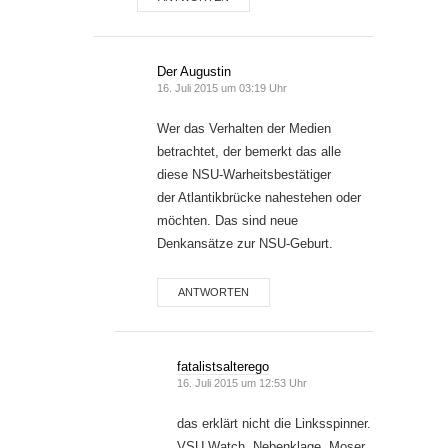
Der Augustin
16. Juli 2015 um 03:19 Uhr
Wer das Verhalten der Medien
betrachtet, der bemerkt das alle
diese NSU-Warheitsbestätiger
der Atlantikbrücke nahestehen oder
möchten. Das sind neue
Denkansätze zur NSU-Geburt.
ANTWORTEN
fatalistsalterego
16. Juli 2015 um 12:53 Uhr
das erklärt nicht die Linksspinner.
VSU Watch, Nebenklage, Moser,