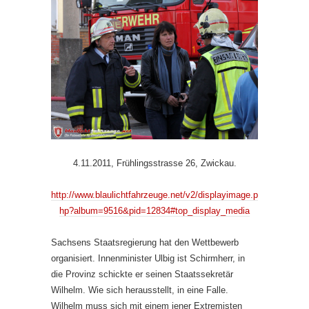
4.11.2011, Frühlingsstrasse 26, Zwickau.
http://www.blaulichtfahrzeuge.net/v2/displayimage.p
hp?album=9516&pid=12834#top_display_media
Sachsens Staatsregierung hat den Wettbewerb
organisiert. Innenminister Ulbig ist Schirmherr, in
die Provinz schickte er seinen Staatssekretär
Wilhelm. Wie sich herausstellt, in eine Falle.
Wilhelm muss sich mit einem jener Extremisten