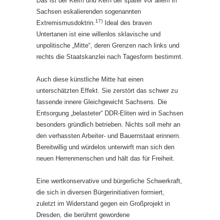
Das ist der Keim und Kern der später vor allem in
Sachsen eskalierenden sogenannten
17)
Extremismusdoktrin.
Ideal des braven
Untertanen ist eine willenlos sklavische und
unpolitische „Mitte“, deren Grenzen nach links und
rechts die Staatskanzlei nach Tagesform bestimmt.
Auch diese künstliche Mitte hat einen
unterschätzten Effekt. Sie zerstört das schwer zu
fassende innere Gleichgewicht Sachsens. Die
Entsorgung „belasteter“ DDR-Eliten wird in Sachsen
besonders gründlich betrieben. Nichts soll mehr an
den verhassten Arbeiter- und Bauernstaat erinnern.
Bereitwillig und würdelos unterwirft man sich den
neuen Herrenmenschen und hält das für Freiheit.
Eine wertkonservative und bürgerliche Schwerkraft,
die sich in diversen Bürgerinitiativen formiert,
zuletzt im Widerstand gegen ein Großprojekt in
Dresden, die berühmt gewordene