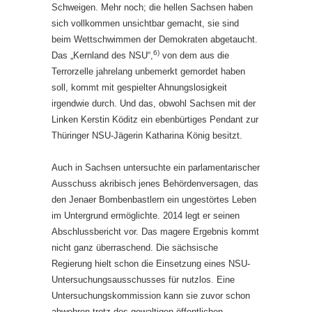
Schweigen. Mehr noch; die hellen Sachsen haben
sich vollkommen unsichtbar gemacht, sie sind
beim Wettschwimmen der Demokraten abgetaucht.
6)
Das „Kernland des NSU“,
von dem aus die
Terrorzelle jahrelang unbemerkt gemordet haben
soll, kommt mit gespielter Ahnungslosigkeit
irgendwie durch. Und das, obwohl Sachsen mit der
Linken Kerstin Köditz ein ebenbürtiges Pendant zur
Thüringer NSU-Jägerin Katharina König besitzt.
Auch in Sachsen untersuchte ein parlamentarischer
Ausschuss akribisch jenes Behördenversagen, das
den Jenaer Bombenbastlern ein ungestörtes Leben
im Untergrund ermöglichte. 2014 legt er seinen
Abschlussbericht vor. Das magere Ergebnis kommt
nicht ganz überraschend. Die sächsische
Regierung hielt schon die Einsetzung eines NSU-
Untersuchungsausschusses für nutzlos. Eine
Untersuchungskommission kann sie zuvor schon
abwehren trotz des gewaltigen öffentlichen