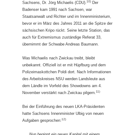
10)
Sachsens, Dr. Jörg Michaelis (CDU).
Der
Badenser kam 1991 nach Sachsen, war
Staatsanwalt und Richter und im Innenministerium,
bevor er im März des Jahres 2011 an die Spitze der
sächsischen Kripo rückt. Seine letzte Station, das
auch für Extremismus zuständige Referat 33,
übernimmt der Schwabe Andreas Baumann.
Was Michaelis nach Zwickau treibt, bleibt
unbekannt. Offiziell ist er mit Hüpfburg und dem
Polizeimaskottchen Poldi dort. Nach Informationen
des Arbeitskreises NSU werden Landsleute aus
dem Ländle im Vorfeld des Showdowns am 4.
11)
November verstärkt nach Zwickau pilgern.
Bei der Einführung des neuen LKA-Präsidenten
hatte Sachsens Innenminister Ulbig von neuen
12)
Aufgaben gesprochen:
Nun beginnt ein neues Kapitel mit einem