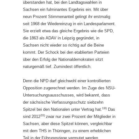
überstanden hat, bei den Landtagswahlen in
Sachsen ein fulminantes Ergebnis ein. Mit über
neun Prozent Stimmenanteil gelingt ihr erstmalig
seit 1968 der Wiedereinzug in ein Landesparlament.
Sie erzielt etwa das gleiche Ergebnis wie die SPD,
die 1863 als ADAV in Leipzig gegründet, in
Sachsen nicht wieder so richtig auf die Beine
kommt. Der Schock bei den etablierten Parteien
über den Erfolg der Nationaldemokraten sitzt
naturgemäß tief. Zumindest öffentlich.
Denn die NPD darf gleichwohl einer kontrollierten
Opposition zugerechnet werden. Im Zuge des NSU-
Untersuchungsausschusses, wird bekannt, dass
der sächsische Verfassungsschutz siebzehn
19)
Spitzel bei den Nationalen unter Vertrag hat.
Das
20)
sind 2012
zwar nur zwei Prozent der Mitglieder in
Sachsen, aber diese Spitzel können, vergleichbar
mit dem THS in Thüringen, zu einem erheblichen
Teil in der Führungsriege vermutet werden.