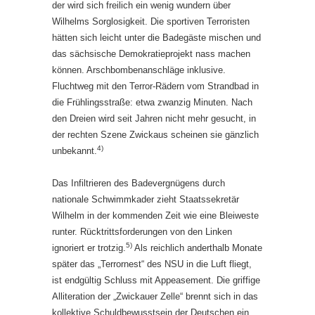
der wird sich freilich ein wenig wundern über
Wilhelms Sorglosigkeit. Die sportiven Terroristen
hätten sich leicht unter die Badegäste mischen und
das sächsische Demokratieprojekt nass machen
können. Arschbombenanschläge inklusive.
Fluchtweg mit den Terror-Rädern vom Strandbad in
die Frühlingsstraße: etwa zwanzig Minuten. Nach
den Dreien wird seit Jahren nicht mehr gesucht, in
der rechten Szene Zwickaus scheinen sie gänzlich
4)
unbekannt.
Das Infiltrieren des Badevergnügens durch
nationale Schwimmkader zieht Staatssekretär
Wilhelm in der kommenden Zeit wie eine Bleiweste
runter. Rücktrittsforderungen von den Linken
5)
ignoriert er trotzig.
Als reichlich anderthalb Monate
später das „Terrornest“ des NSU in die Luft fliegt,
ist endgültig Schluss mit Appeasement. Die griffige
Alliteration der „Zwickauer Zelle“ brennt sich in das
kollektive Schuldbewusstsein der Deutschen ein.