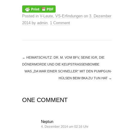
Posted in
V-Leute
,
VS-Erfindungen
on
3. Dezember
2014
by
admin
.
1 Comment
←
HEIMATSCHUTZ: DR. M. VOM BFV, SEINE IGR, DIE
DÖNERMORDE UND DIE KEUPSTRASSENBOMBE
WAS „DA WAR EINER SCHNELLER“ MIT DEN PUMPGUN-
HÜLSEN BEIM BKA ZU TUN HAT
→
ONE COMMENT
Neptun
4. Dezember 2014 um 02:16 Uhr