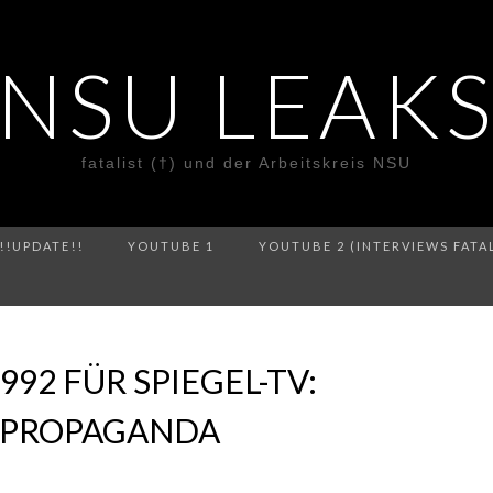
NSU LEAK
fatalist (†) und der Arbeitskreis NSU
!!UPDATE!!
YOUTUBE 1
YOUTUBE 2 (INTERVIEWS FATA
992 FÜR SPIEGEL-TV:
I-PROPAGANDA