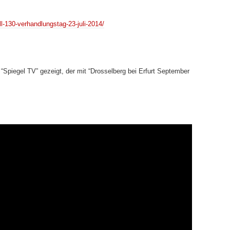
l-130-verhandlungstag-23-juli-2014/
“Spiegel TV” gezeigt, der mit “Drosselberg bei Erfurt September