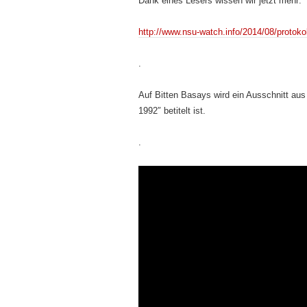
Dank eines Lesers wissen wir jetzt mehr:
http://www.nsu-watch.info/2014/08/protokol
.
Auf Bitten Basays wird ein Ausschnitt aus 
1992″ betitelt ist.
.