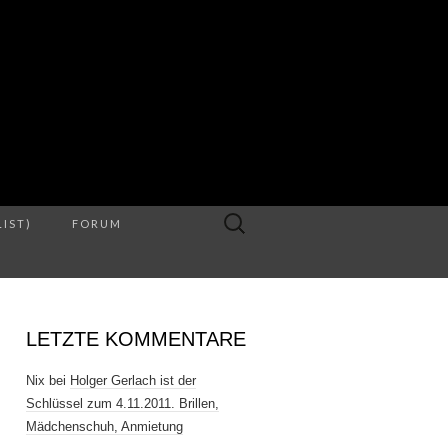
S
Suche
LIST)
FORUM
nach:
LETZTE KOMMENTARE
Nix
bei
Holger Gerlach ist der
Schlüssel zum 4.11.2011. Brillen,
Mädchenschuh, Anmietung