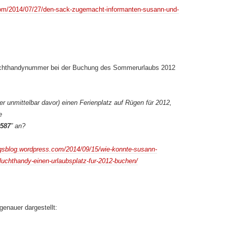
com/2014/07/27/den-sack-zugemacht-informanten-susann-und-
uchthandynummer bei der Buchung des Sommerurlaubs 2012
r unmittelbar davor) einen Ferienplatz auf Rügen für 2012,
e
0587
” an?
ngsblog.wordpress.com/2014/09/15/wie-konnte-susann-
luchthandy-einen-urlaubsplatz-fur-2012-buchen/
enauer dargestellt: