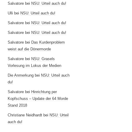
Salvatore
bei
NSU: Urteil auch du!
Ulli
bei
NSU: Urteil auch du!
Salvatore
bei
NSU: Urteil auch du!
Salvatore
bei
NSU: Urteil auch du!
Salvatore
bei
Das Kurdenproblem
weist auf die Dönermorde
Salvatore
bei
NSU: Grasels
Vorlesung im Lokus der Medien
Die Anmerkung
bei
NSU: Urteil auch
du!
Salvatore
bei
Hinrichtung per
Kopfschuss – Update der 64 Morde
Stand 2018
Christiane Neidhardt
bei
NSU: Urteil
auch du!