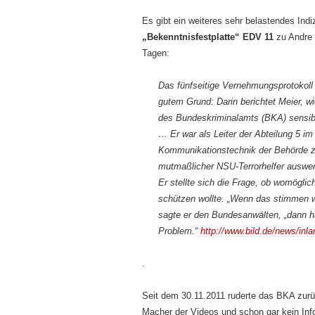
Es gibt ein weiteres sehr belastendes Ind
„Bekenntnisfestplatte“ EDV 11
zu Andre 
Tagen:
Das fünfseitige Vernehmungsprotokoll i
gutem Grund: Darin berichtet Meier, w
des Bundeskriminalamts (BKA) sensib
… Er war als Leiter der Abteilung 5 im
Kommunikationstechnik der Behörde z
mutmaßlicher NSU-Terrorhelfer auswe
Er stellte sich die Frage, ob womögl
schützen wollte. „Wenn das stimmen 
sagte er den Bundesanwälten, „dann hä
Problem.“
http://www.bild.de/news/inl
.
Seit dem 30.11.2011 ruderte das BKA zurü
Macher der Videos und schon gar kein In