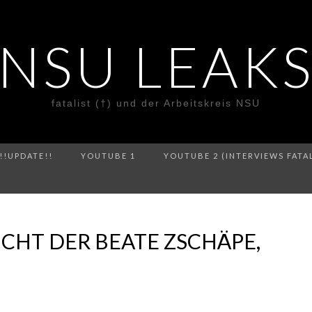
NSU LEAK
fatalist (†) und der Arbeitskreis NSU
!!UPDATE!!
YOUTUBE 1
YOUTUBE 2 (INTERVIEWS FATA
UCHT DER BEATE ZSCHÄPE,