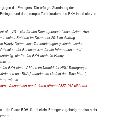
iz gegen die Emingers: Die erfolgte Zuordnung der
Eminger, und das prompte Zurückrudern des BKA innerhalb von
st als „VS – Nur für den Dienstgebrauch“ klassifiziert. Aus
ie in seiner Behörde im Dezember 2011 im Auftrag
le Handy-Daten eines Tatverdächtigen gelöscht wurden.
 Präsidium der Bundespolizei für die Informations- und
uständig, die für das BKA auch die Handys
rtete. …
ich das BKA einen V-Mann im Umfeld der NSU-Terrorgruppe
würde und das BKA jemanden im Umfeld des Trios hätte“,
tten wir ein
and/nsu/ausschuss-prueft-daten-affaere-28271012.bild.html
ck, die Platte
EDV 11
sei
nicht
Eminger zugehörig, er also nicht
formant…