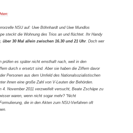
hten:
errorzelle NSU auf: Uwe Böhnhardt und Uwe Mundlos
e steckt die Wohnung des Trios an und flüchtet. Ihr Handy
g,
über 30 Mal allein zwischen 16.30 und 21 Uhr
. Doch wer
prüfen es später nicht ernsthaft nach, weil in den
iffern durch x ersetzt sind. Aber sie haben die Ziffern davor
der Personen aus dem Umfeld des Nationalsozialistischen
ter ihnen eine große Zahl von V-Leuten der Behörden.
 4. November 2011 verzweifelt versucht, Beate Zschäpe zu
twisser waren, wenn nicht sogar mehr? “Nicht
e Formulierung, die in den Akten zum NSU-Verfahren oft
nen.