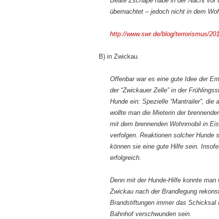
Beate Zschäpe habe in der Nacht vor 
übernachtet – jedoch nicht in dem Wohn
http://www.swr.de/blog/terrorismus/2
B) in Zwickau.
Offenbar war es eine gute Idee der E
der “Zwickauer Zelle” in der Frühling
Hunde ein: Spezielle “Mantrailer”, die 
wollte man die Mieterin der brennende
mit dem brennenden Wohnmobil in Eise
verfolgen. Reaktionen solcher Hunde s
können sie eine gute Hilfe sein. Insof
erfolgreich.
Denn mit der Hunde-Hilfe konnte man
Zwickau nach der Brandlegung rekonst
Brandstiftungen immer das Schicksal 
Bahnhof verschwunden sein.