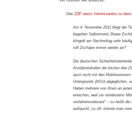
Wir müssen hier ansetzen:
Das
ZDF weiss Interessantes zu beric
Am 4. November 2011 fliegt die T
begehen Selbstmord, Beate Zschäp
klingelt am Nachmittag sehr häufi
ruft Zschäpe immer wieder an?
Die deutschen Sicherheitsbehörden 
Anrufprotokollen die letzten drei Z
auch nicht mit den Mobilnummern 
Untergrunds (NSU) abgeglichen, un
Haben mehrere von ihnen an jenem
erreichen, weil sie mindestens Mi
verfahrensrelevant” – so heißt di
auftaucht, zu oft, könnte man mei
.