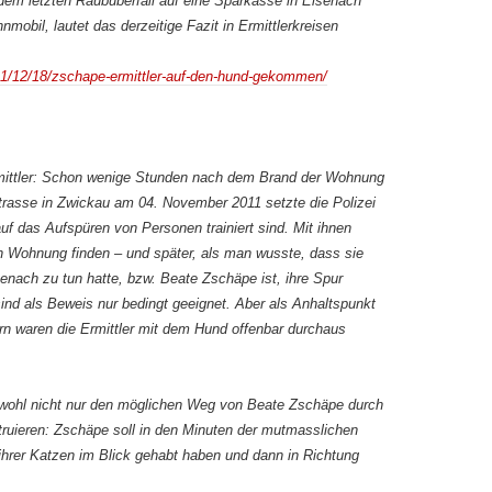
dem letzten Raubüberfall auf eine Sparkasse in Eisenach
mobil, lautet das derzeitige Fazit in Ermittlerkreisen
011/12/18/zschape-ermittler-auf-den-hund-gekommen/
rmittler: Schon wenige Stunden nach dem Brand der Wohnung
sstrasse in Zwickau am 04. November 2011 setzte die Polizei
auf das Aufspüren von Personen trainiert sind. Mit ihnen
n Wohnung finden – und später, als man wusste, dass sie
nach zu tun hatte, bzw. Beate Zschäpe ist, ihre Spur
ind als Beweis nur bedingt geeignet. Aber als Anhaltspunkt
ern waren die Ermittler mit dem Hund offenbar durchaus
 wohl nicht nur den möglichen Weg von Beate Zschäpe durch
ruieren: Zschäpe soll in den Minuten der mutmasslichen
ihrer Katzen im Blick gehabt haben und dann in Richtung