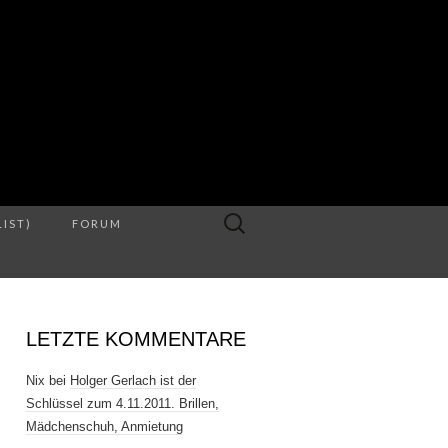
S
Suche
LIST)
FORUM
nach:
LETZTE KOMMENTARE
Nix
bei
Holger Gerlach ist der
Schlüssel zum 4.11.2011. Brillen,
Mädchenschuh, Anmietung