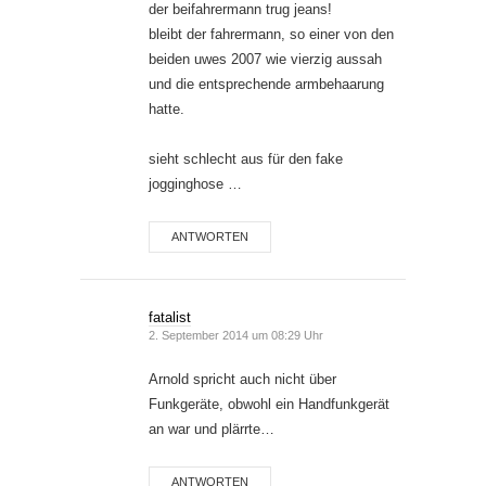
der beifahrermann trug jeans!
bleibt der fahrermann, so einer von den
beiden uwes 2007 wie vierzig aussah
und die entsprechende armbehaarung
hatte.
sieht schlecht aus für den fake
jogginghose …
ANTWORTEN
fatalist
2. September 2014 um 08:29 Uhr
Arnold spricht auch nicht über
Funkgeräte, obwohl ein Handfunkgerät
an war und plärrte…
ANTWORTEN