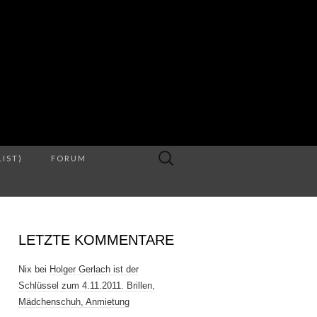
S
Suche
LIST)
FORUM
nach:
LETZTE KOMMENTARE
Nix
bei
Holger Gerlach ist der
Schlüssel zum 4.11.2011. Brillen,
Mädchenschuh, Anmietung