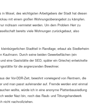
in Mosel, des wichtigsten Arbeitgebers der Stadt hat diesen
Zwickau mit einem großen Wohnungsüberangebot zu kämpfen.
 nur mühsam vermietet werden. Um dem Problem Herr zu
sellschaft bereits viele Wohnungen zurückgebaut, also
leinbürgerlichen Stadtteil in Randlage; erbaut als Siedlerheim
en Kaufmann. Durch seine beiden Gewerbeflächen (ein
und eine Gaststätte der SED, später ein Grieche) entwickelte
ungsstätte für die angrenzenden Bewohner.
 aus der Vor-DDR-Zeit, bewohnt vorwiegend von Rentnern, die
er und man passt aufeinander auf. Fremde werden erst einmal
auchen wollte, würde ich in eine anonyme Plattenbausiedlung
 ich weder Nazi bin, noch das Raub- und Tötungshandwerk
ch nicht nachvollziehen.