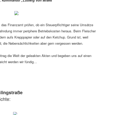
SU, Kommando „Ludwig von Mises“
 das Finanzamt prüfen, ob ein Steuerpflichtiger seine Umsätze
erfahndung immer periphere Betriebskosten heraus. Beim Fleischer
dern aufs Krepppapier oder auf den Ketchup. Grund ist, weil
d, die Nebensächlichkeiten aber gern vergessen werden.
eitrag die Welt der geleakten Akten und begeben uns auf einen
eicht werden wir fündig…
hlingstraße
chte: