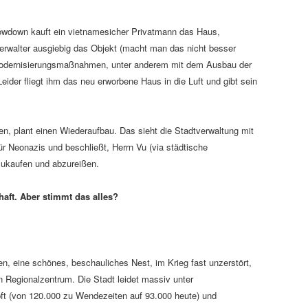
wdown kauft ein vietnamesicher Privatmann das Haus,
erwalter ausgiebig das Objekt (macht man das nicht besser
 Modernisierungsmaßnahmen, unter anderem mit dem Ausbau der
der fliegt ihm das neu erworbene Haus in die Luft und gibt sein
en, plant einen Wiederaufbau. Das sieht die Stadtverwaltung mit
für Neonazis und beschließt, Herrn Vu (via städtische
ukaufen und abzureißen.
haft. Aber stimmt das alles?
en, eine schönes, beschauliches Nest, im Krieg fast unzerstört,
n Regionalzentrum. Die Stadt leidet massiv unter
t (von 120.000 zu Wendezeiten auf 93.000 heute) und