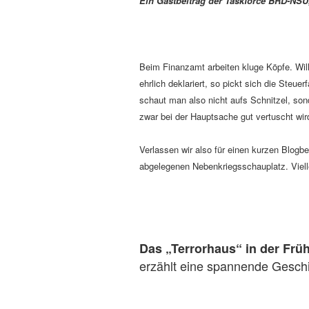
Ein Gastbeitrag der Taskforce BRD-N
Beim Finanzamt arbeiten kluge Köpfe. Will
ehrlich deklariert, so pickt sich die Steu
schaut man also nicht aufs Schnitzel, son
zwar bei der Hauptsache gut vertuscht wir
Verlassen wir also für einen kurzen Blogb
abgelegenen Nebenkriegsschauplatz. Viell
Das „Terrorhaus“ in der Frü
erzählt eine spannende Geschi