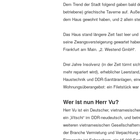
Dem Trend der Stadt folgend gaben bald d
betriebene) griechische Taverne auf. Außer
dem Haus gewohnt haben, und 2 allein steh
Das Haus stand längere Zeit fast leer und s
seine Zwangsversteigerung gewartet habe
Frankfurt am Main. „2. Westend GmbH“.
Drei Jahre Insolvenz (in der Zeit türmt si
mehr repariert wird), erheblicher Leerstan
Haustechnik und DDR-Sanitäranlagen, eine
Wohnungsüberangebot: ein Filetstück war d
Wer ist nun Herr Vu?
Herr Vu ist ein Deutscher, vietnamesisch
ein „Vitschi“ im DDR-neudeutsch, und be
weiteren vietnamesischen Gesellschafte
der Branche Vermietung und Verpachtung 
Firmensitz ist Schneeberg, ein 15.000 Se