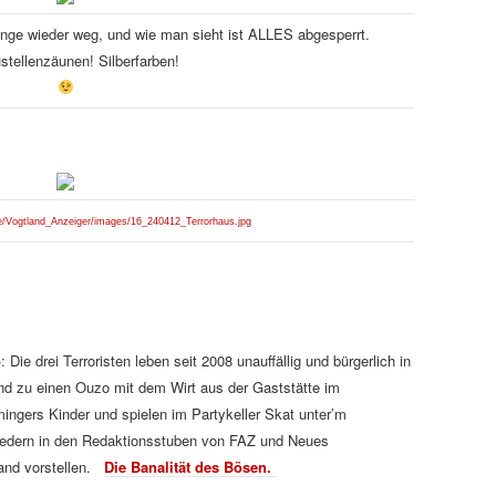
ange wieder weg, und wie man sieht ist ALLES abgesperrt.
stellenzäunen! Silberfarben!
.de/Vogtland_Anzeiger/images/16_240412_Terrorhaus.jpg
o
: Die drei Terroristen leben seit 2008 unauffällig und bürgerlich in
d zu einen Ouzo mit dem Wirt aus der Gaststätte im
ingers Kinder und spielen im Partykeller Skat unter’m
elfedern in den Redaktionsstuben von FAZ und Neues
land vorstellen.
Die Banalität des Bösen.