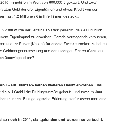
2010 Immobilien in Wert von 600.000 € gekauft. Und zwar
ivaten Geld der drei Eigentümer) und etwas Kredit von der
n fast 1,2 Millionen € in Ihre Firmen gesteckt.
in 2008 wurde der Leitzins so stark gesenkt, daß es unüblich
sivem Eigenkapital zu erwerben. Gerade Vermögende versuchen,
n und Ihr Pulver (Kapital) für andere Zwecke trocken zu halten.
er Geldmengenausweitung und den niedrigen Zinsen (Cantillon-
sen überwiegend bar?
mbH -laut Bilanzen- keinen weiteren Besitz erworben.
Das
at die VU GmbH die Frühlingsstraße gekauft, und zwar im Juni
ehen müssen. Einzige logische Erklärung hierfür (wenn man eine
also noch in 2011, stattgefunden und wurden so verbucht.