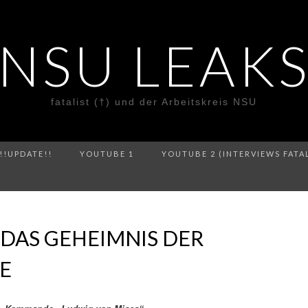
NSU LEAK
fatalist (†) und der Arbeitskreis NSU
!!UPDATE!!
YOUTUBE 1
YOUTUBE 2 (INTERVIEWS FATA
D DAS GEHEIMNIS DER
E