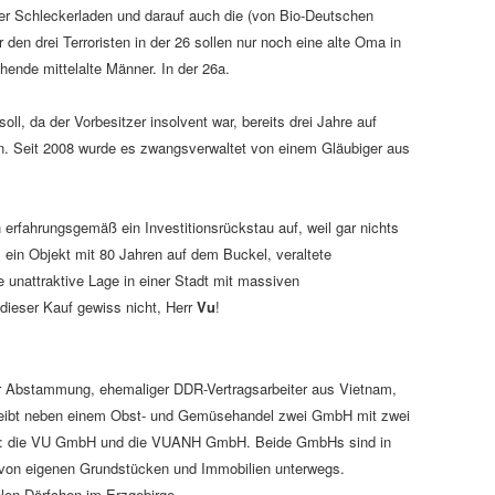
er Schleckerladen und darauf auch die (von Bio-Deutschen
 den drei Terroristen in der 26 sollen nur noch eine alte Oma in
ende mittelalte Männer. In der 26a.
oll, da der Vorbesitzer insolvent war, bereits drei Jahre auf
n. Seit 2008 wurde es zwangsverwaltet von einem Gläubiger aus
ch erfahrungsgemäß ein Investitionsrückstau auf, weil gar nichts
d, ein Objekt mit 80 Jahren auf dem Buckel, veraltete
 unattraktive Lage in einer Stadt mit massiven
ieser Kauf gewiss nicht, Herr
Vu
!
er Abstammung, ehemaliger DDR-Vertragsarbeiter aus Vietnam,
treibt neben einem Obst- und Gemüsehandel zwei GmbH mit zwei
rn: die VU GmbH und die VUANH GmbH. Beide GmbHs sind in
von eigenen Grundstücken und Immobilien unterwegs.
elen Dörfchen im Erzgebirge.