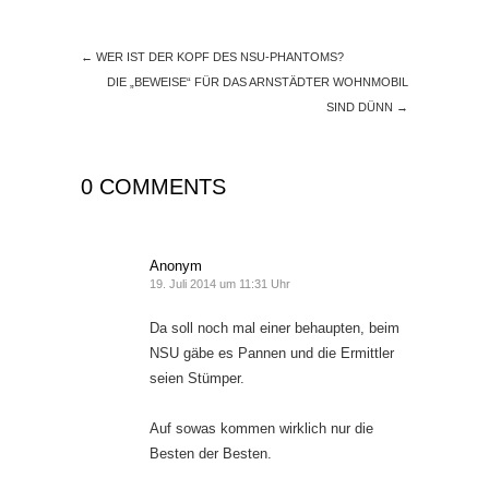
←
WER IST DER KOPF DES NSU-PHANTOMS?
DIE „BEWEISE“ FÜR DAS ARNSTÄDTER WOHNMOBIL
SIND DÜNN
→
0 COMMENTS
Anonym
19. Juli 2014 um 11:31 Uhr
Da soll noch mal einer behaupten, beim
NSU gäbe es Pannen und die Ermittler
seien Stümper.
Auf sowas kommen wirklich nur die
Besten der Besten.