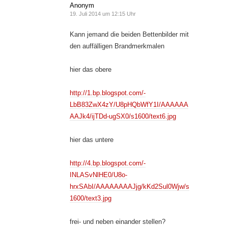
Anonym
19. Juli 2014 um 12:15 Uhr
Kann jemand die beiden Bettenbilder mit
den auffälligen Brandmerkmalen
hier das obere
http://1.bp.blogspot.com/-
LbB83ZwX4zY/U8pHQbWfY1I/AAAAAA
AAJk4/ijTDd-ugSX0/s1600/text6.jpg
hier das untere
http://4.bp.blogspot.com/-
INLASvNlHE0/U8o-
hrxSAbI/AAAAAAAAJjg/kKd2Sul0Wjw/s
1600/text3.jpg
frei- und neben einander stellen?