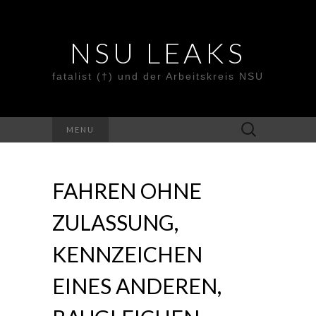
NSU LEAKS
fatalist (†) und der Arbeitskreis NSU
Suche
MENU
nach:
FAHREN OHNE
ZULASSUNG,
KENNZEICHEN
EINES ANDEREN,