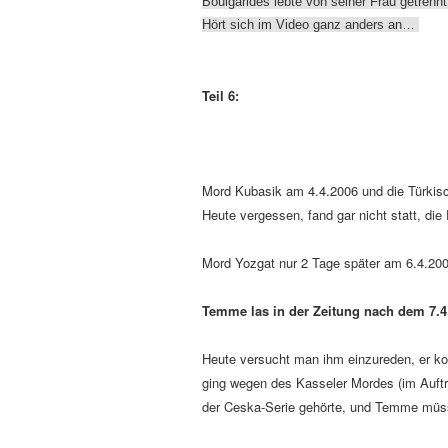
Boulgarides lebte von seiner Frau getrennt
Hört sich im Video ganz anders an…
Teil 6:
Mord Kubasik am 4.4.2006 und die Türkisc
Heute vergessen, fand gar nicht statt, d
Mord Yozgat nur 2 Tage später am 6.4.2006
Temme las in der Zeitung nach dem 7.
Heute versucht man ihm einzureden, er kon
ging wegen des Kasseler Mordes (im Auftr
der Ceska-Serie gehörte, und Temme müss