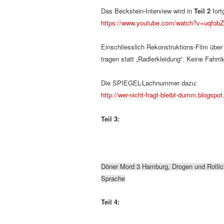
Das Beckstein-Interview wird in
Teil 2
fort
https://www.youtube.com/watch?v=uqfob
Einschliesslich Rekonstruktions-Film übe
tragen statt „Radlerkleidung“. Keine Fahrrä
Die SPIEGEL-Lachnummer dazu:
http://wer-nicht-fragt-bleibt-dumm.blogspo
Teil 3:
Döner Mord 3 Hamburg, Drogen und Rotli
Sprache
Teil 4: