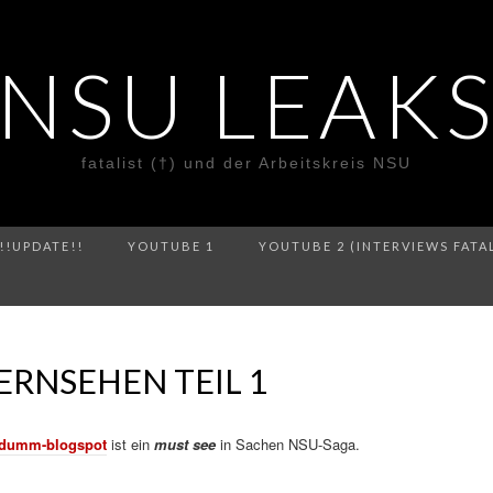
NSU LEAK
fatalist (†) und der Arbeitskreis NSU
!!UPDATE!!
YOUTUBE 1
YOUTUBE 2 (INTERVIEWS FATA
ERNSEHEN TEIL 1
bt-dumm-blogspot
ist ein
must see
in Sachen NSU-Saga.