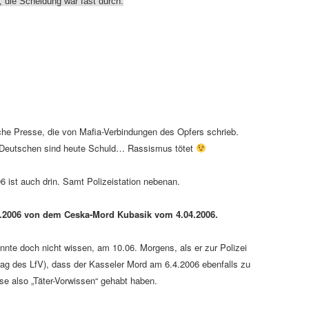
, die Scheidung war fast durch.
he Presse, die von Mafia-Verbindungen des Opfers schrieb.
ie Deutschen sind heute Schuld… Rassismus tötet
 ist auch drin. Samt Polizeistation nebenan.
4.2006 von dem Ceska-Mord Kubasik vom 4.04.2006.
nte doch nicht wissen, am 10.06. Morgens, als er zur Polizei
ag des LfV), dass der Kasseler Mord am 6.4.2006 ebenfalls zu
e also „Täter-Vorwissen“ gehabt haben.