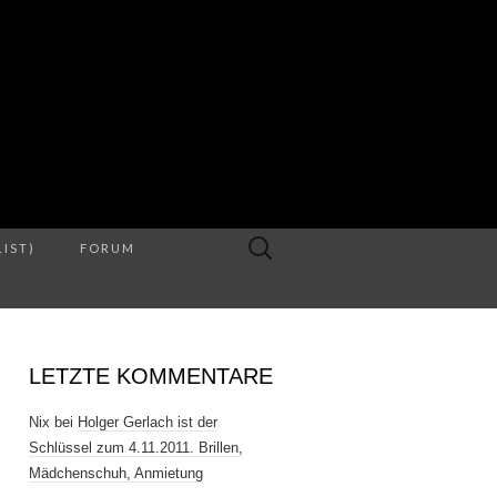
S
Suche
LIST)
FORUM
nach:
LETZTE KOMMENTARE
Nix
bei
Holger Gerlach ist der
Schlüssel zum 4.11.2011. Brillen,
Mädchenschuh, Anmietung