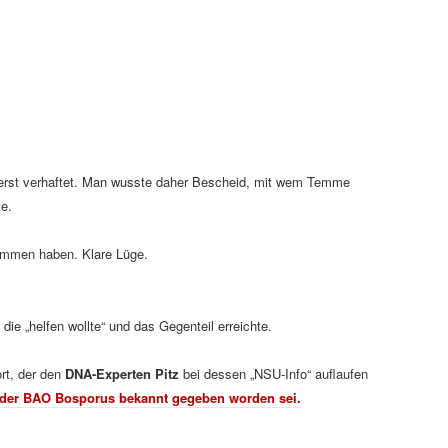
erst verhaftet. Man wusste daher Bescheid, mit wem Temme
te.
kommen haben. Klare Lüge.
ie „helfen wollte“ und das Gegenteil erreichte.
t, der den
DNA-Experten Pitz
bei dessen „NSU-Info“ auflaufen
n der BAO Bosporus bekannt gegeben worden sei.