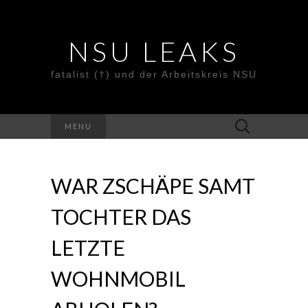
NSU LEAKS
fatalist (†) und der Arbeitskreis NSU
Suche
MENU
nach:
WAR ZSCHÄPE SAMT
TOCHTER DAS
LETZTE
WOHNMOBIL