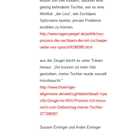
Mutter von vier Kindern, darunter eine
geistig behinderte Tochter, war es eine
Wohltat, „der Lisa“, wie Zschäpes
Spitzname lautete, private Probleme
erzählen zu können.
http://www.tagesspiegel.de/politik/nsu-
prozess-die-nachbarin-die-mit-zschaepe-
ueber-sex-sprach/9199380.html
aus der Zeugin bricht es unter Tränen
heraus: „Vor kurzem ist mein Vati
gestorben, meine Tochter wurde sexuell
missbraucht.“
http://www.thueringer-
allgemeine.de/web/zgt/leben/detail/-/spe
cific/Zeugin-im-NSU-Prozess-Ich-muss-
noch-zum-Geburtstag-meiner-Tochter-
377388357
Susann Eminger und Andre Eminger