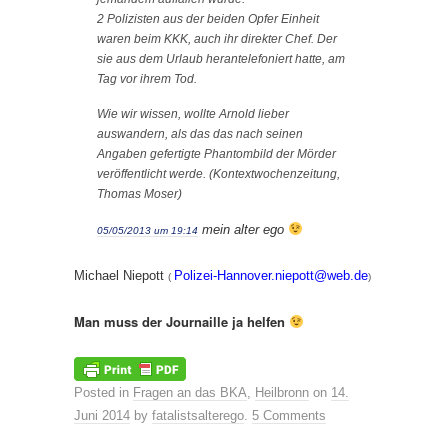
2 Polizisten aus der beiden Opfer Einheit
waren beim KKK, auch ihr direkter Chef. Der
sie aus dem Urlaub herantelefoniert hatte, am
Tag vor ihrem Tod.
Wie wir wissen, wollte Arnold lieber
auswandern, als das das nach seinen
Angaben gefertigte Phantombild der Mörder
veröffentlicht werde. (Kontextwochenzeitung,
Thomas Moser)
mein alter ego
05/05/2013 um 19:14
Michael Niepott
Polizei-Hannover.niepott@web.de
(
)
Man muss der Journaille ja helfen
Posted in
Fragen an das BKA
,
Heilbronn
on
14.
Juni 2014
by
fatalistsalterego
.
5 Comments