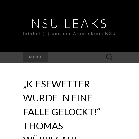
NSU LEAKS
fatalist (†) und der Arbeitskreis NSU
Suche
MENU
nach:
„KIESEWETTER
WURDE IN EINE
FALLE GELOCKT!“
THOMAS