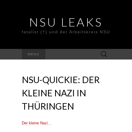
NSU LEAKS
fatalist (†) und der Arbeitskreis NSU
Suche
MENU
nach:
NSU-QUICKIE: DER
KLEINE NAZI IN
THÜRINGEN
Der kleine Nazi…