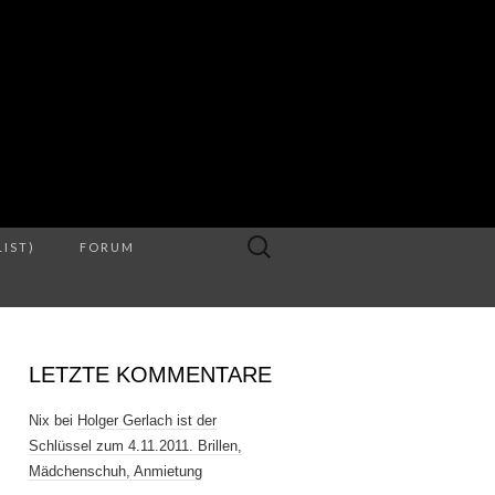
S
Suche
LIST)
FORUM
nach:
LETZTE KOMMENTARE
Nix
bei
Holger Gerlach ist der
Schlüssel zum 4.11.2011. Brillen,
Mädchenschuh, Anmietung