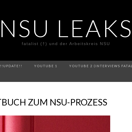
NSU LEAK
fatalist (†) und der Arbeitskreis NSU
!!UPDATE!!
YOUTUBE 1
YOUTUBE 2 (INTERVIEWS FATA
TBUCH ZUM NSU-PROZESS