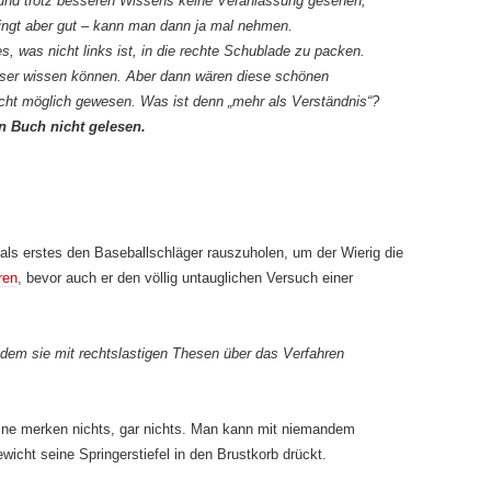
 und trotz besseren Wissens keine Veranlassung gesehen,
lingt aber gut – kann man dann ja mal nehmen.
es, was nicht links ist, in die rechte Schublade zu packen.
sser wissen können. Aber dann wären diese schönen
cht möglich gewesen. Was ist denn „mehr als Verständnis“?
n Buch nicht gelesen.
als erstes den Baseballschläger rauszuholen, um der Wierig die
ren
, bevor auch er den völlig untauglichen Versuch einer
n dem sie mit rechtslastigen Thesen über das Verfahren
ine merken nichts, gar nichts. Man kann mit niemandem
wicht seine Springerstiefel in den Brustkorb drückt.