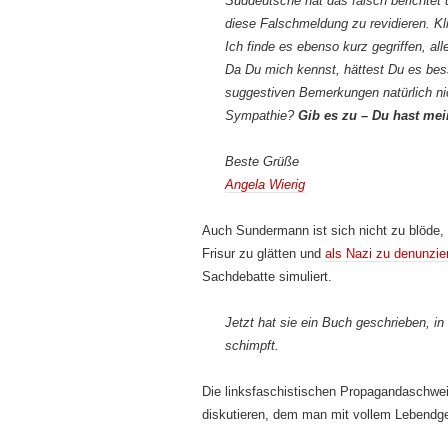
Süddeutsche hat das falsch berichtet
diese Falschmeldung zu revidieren. K
Ich finde es ebenso kurz gegriffen, all
Da Du mich kennst, hättest Du es be
suggestiven Bemerkungen natürlich ni
Sympathie?
Gib es zu – Du hast mei
Beste Grüße
Angela Wierig
Auch Sundermann ist sich nicht zu blöde, 
Frisur zu glätten und
als Nazi zu denun­zie
Sachdebatte simuliert.
Jetzt hat sie ein Buch geschrieben, i
schimpft.
Die linksfaschistischen Propagandaschwe
diskutieren, dem man mit vollem Lebend­ge­