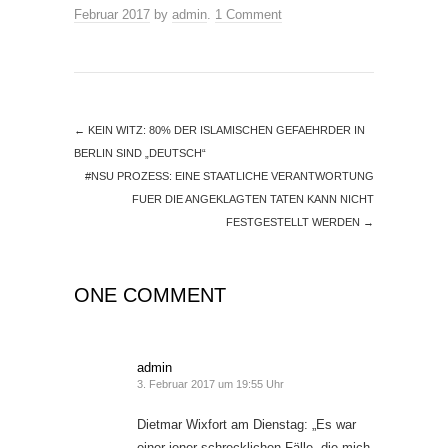
Februar 2017
by
admin
.
1 Comment
←
KEIN WITZ: 80% DER ISLAMISCHEN GEFAEHRDER IN
BERLIN SIND „DEUTSCH“
#NSU PROZESS: EINE STAATLICHE VERANTWORTUNG
FUER DIE ANGEKLAGTEN TATEN KANN NICHT
FESTGESTELLT WERDEN
→
ONE COMMENT
admin
3. Februar 2017 um 19:55 Uhr
Dietmar Wixfort am Dienstag: „Es war
einer jener schrecklichen Fälle, die mich