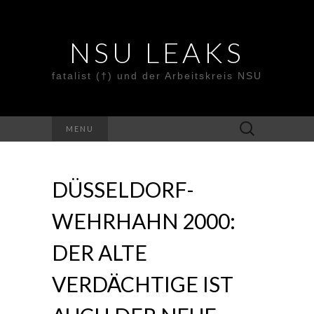
NSU LEAKS
fatalist (†) und der Arbeitskreis NSU
Suche
MENU
nach:
DÜSSELDORF-
WEHRHAHN 2000:
DER ALTE
VERDÄCHTIGE IST