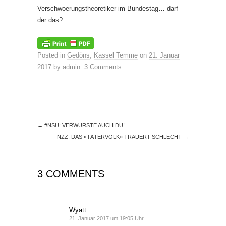
Verschwoerungstheoretiker im Bundestag… darf
der das?
Posted in
Gedöns
,
Kassel Temme
on
21. Januar
2017
by
admin
.
3 Comments
←
#NSU: VERWURSTE AUCH DU!
NZZ: DAS «TÄTERVOLK» TRAUERT SCHLECHT
→
3 COMMENTS
Wyatt
21. Januar 2017 um 19:05 Uhr