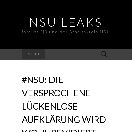
NSU LEAKS
fatalist (†) und der Arbeitskreis NSU
Suche
MENU
nach:
#NSU: DIE
VERSPROCHENE
LÜCKENLOSE
AUFKLÄRUNG WIRD