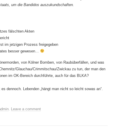
eistaats, um die Bandidos auszukundschaften.
zes fälschten Akten
ericht
rst im jetzigen Prozess freigegeben
taates besser gewesen…
önermorden, von Kölner Bomben, von Raubüberfällen, und was
n Chemnitz/Glauchau/Crimmitschau/Zwickau zu tun, der man den
nen im OK-Bereich durchführte, auch für das BLKA?
ist es dennoch. Lebenden „hängt man nicht so leicht sowas an“.
admin
.
Leave a comment