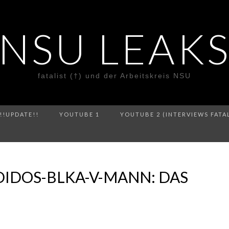
NSU LEAK
fatalist (†) und der Arbeitskreis NSU
!!UPDATE!!
YOUTUBE 1
YOUTUBE 2 (INTERVIEWS FATA
IDOS-BLKA-V-MANN: DAS