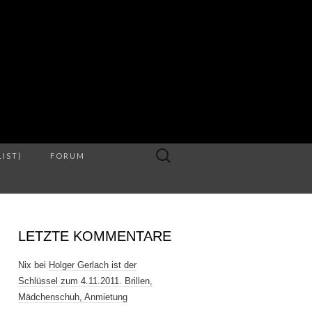
S
Suche
LIST)
FORUM
nach:
LETZTE KOMMENTARE
Nix
bei
Holger Gerlach ist der
Schlüssel zum 4.11.2011. Brillen,
Mädchenschuh, Anmietung