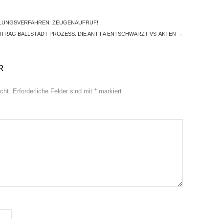
LUNGSVERFAHREN: ZEUGENAUFRUF!
TRAG BALLSTÄDT-PROZESS: DIE ANTIFA ENTSCHWÄRZT VS-AKTEN
→
R
cht.
Erforderliche Felder sind mit
*
markiert