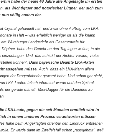
erhin habe der heute
49
Jahre alte Angeklagte im ersten
n, als Wichtigtuer und notorischer Lügner, der sich zum
ch nun völlig anders dar.
mit Crystal gehandelt hat, und zwar ohne Auftrag vom LKA.
Monate in Haft – was erheblich weniger ist als die knapp
 am Würzburger Landgericht als Gesamtstrafe für
 Döpfner, habe das Gericht an den Tag legen wollen, in die
 einzudringen. Und, das schickt der Richter voraus, vieles
rstellen können“.
Dass bayerische Beamte LKA-Akten
cht ausgehen müsse.
Auch, dass ein LKA-Mann allem
lungen der Drogenfahnder gewarnt habe. Und schon gar nicht,
von LKA-Leuten falsch informiert wurde und den Spitzel
ls der gerade mithalf, Mini-Bagger für die Bandidos zu
en.
die LKA-Leute, gegen die seit Monaten ermittelt wird in
tlich in einem anderen Prozess verantworten müssen
 alles habe beim Angeklagten offenbar den Eindruck entstehen
olle. Er werde dann im Zweifelsfall schon „rausgeboxt“, weil