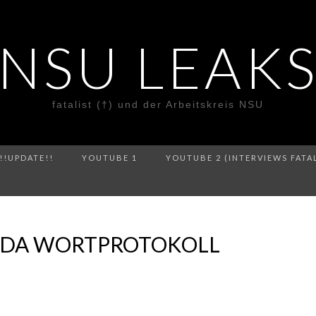
NSU LEAK
fatalist (†) und der Arbeitskreis NSU
!!UPDATE!!
YOUTUBE 1
YOUTUBE 2 (INTERVIEWS FATA
GDA WORTPROTOKOLL