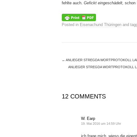
fehlte auch.
Gefickt eingeschädelt,
schon b
Posted in
Eisenachund Thüringen
and tag
←
ANLIEGER STREGDA WORTPROTOKOLL LA
ANLIEGER STREGDA WORTPROTOKOLL LA
12 COMMENTS
W. Earp
19. Mai 2016 um 14:59 Uhr
ich frage mich, wieso die eige