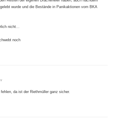
 den Resten der eigenen Dracheneier haben, auch nachdem
gelebt wurde und die Bestände in Panikaktionen vom BKA
rlich nicht…
chwebt noch
hr
 fehlen, da ist der Riethmüller ganz sicher.