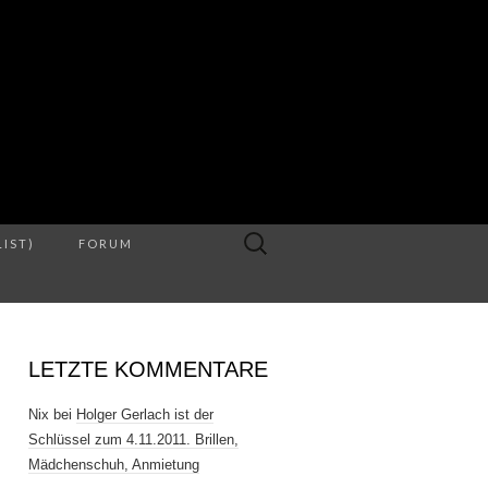
S
Suche
LIST)
FORUM
nach:
LETZTE KOMMENTARE
Nix
bei
Holger Gerlach ist der
Schlüssel zum 4.11.2011. Brillen,
Mädchenschuh, Anmietung