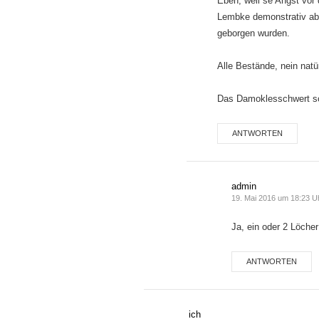
Eben, weil se Angst vor
Lembke demonstrativ ab
geborgen wurden.
Alle Bestände, nein natü
Das Damoklesschwert s
ANTWORTEN
admin
19. Mai 2016 um 18:23 U
Ja, ein oder 2 Löcher
ANTWORTEN
ich