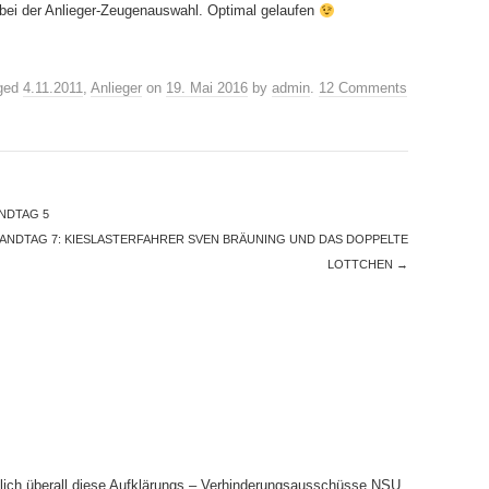
ei der Anlieger-Zeugenauswahl. Optimal gelaufen
ged
4.11.2011
,
Anlieger
on
19. Mai 2016
by
admin
.
12 Comments
NDTAG 5
NDTAG 7: KIESLASTERFAHRER SVEN BRÄUNING UND DAS DOPPELTE
LOTTCHEN
→
ntlich überall diese Aufklärungs – Verhinderungsausschüsse NSU