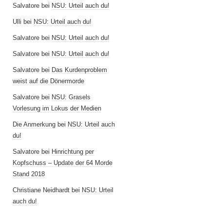
Salvatore
bei
NSU: Urteil auch du!
Ulli
bei
NSU: Urteil auch du!
Salvatore
bei
NSU: Urteil auch du!
Salvatore
bei
NSU: Urteil auch du!
Salvatore
bei
Das Kurdenproblem
weist auf die Dönermorde
Salvatore
bei
NSU: Grasels
Vorlesung im Lokus der Medien
Die Anmerkung
bei
NSU: Urteil auch
du!
Salvatore
bei
Hinrichtung per
Kopfschuss – Update der 64 Morde
Stand 2018
Christiane Neidhardt
bei
NSU: Urteil
auch du!