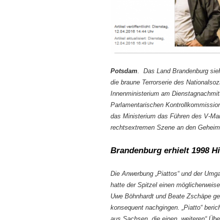
Potsdam
. Das Land Brandenburg sieh
die braune Terrorserie des Nationalsoz
Innenministerium am Dienstagnachmitta
Parlamentarischen Kontrollkommission
das Ministerium das Führen des V-Mann
rechtsextremen Szene an den Geheimdi
Brandenburg erhielt 1998 Hi
Die Anwerbung „Piattos“ und der Umgan
hatte der Spitzel einen möglicherwei
Uwe Böhnhardt und Beate Zschäpe geg
konsequent nachgingen. „Piatto“ beric
aus Sachsen, die einen „weiteren“ Übe