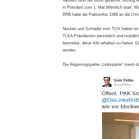
Gestern fand die sonst geheime Sitzung 
in Potsdam zum 1. Mal öffentlich statt. W
BRB habe die Piattoinfos 1998 an die Lf
Nocken und Schrader vom TLfV hatten im B
TLKA-Präsidenten persönlich und mündlich
bestreitet, diese Info erhalten zu haben. D
worden.
Die Regierungspartei „Linkspartei“ meint d