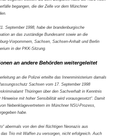
rfälle begangen, die der Zelle vor dem Münchner
den.
 11. September 1998, habe der brandenburgische
mation an das zuständige Bundesamt sowie an die
nburg-Vorpommern, Sachsen, Sachsen-Anhalt und Berlin
sterium in der PKK-Sitzung.
ionen an andere Behörden weitergeleitet
erleitung an die Polizei erteilte das Innenministerium damals
erfassungsschutz Sachsen vom 17. September 1998
deskriminalamt Thüringen über den Sachverhalt in Kenntnis
 Hinweise mit hoher Sensibilität wird vorausgesetzt“. Damit
von Nebenklagevertretern im Münchner NSU-Prozess,
ergegeben habe.
o“ abermals von den drei flüchtigen Neonazis aus
as Trio mit Waffen zu versorgen, nicht erfolgreich. Auch