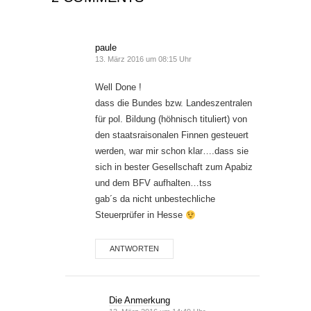
paule
13. März 2016 um 08:15 Uhr
Well Done !
dass die Bundes bzw. Landeszentralen
für pol. Bildung (höhnisch tituliert) von
den staatsraisonalen Finnen gesteuert
werden, war mir schon klar….dass sie
sich in bester Gesellschaft zum Apabiz
und dem BFV aufhalten…tss
gab´s da nicht unbestechliche
Steuerprüfer in Hesse
ANTWORTEN
Die Anmerkung