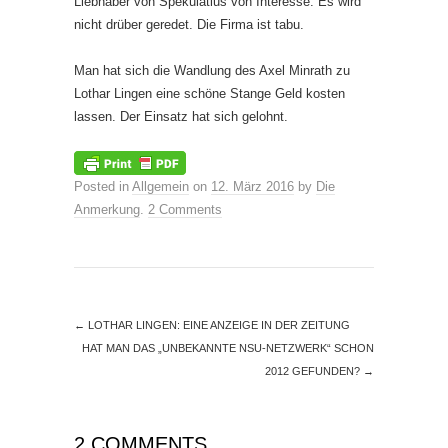
Liebhaber von Spekulatius von Interesse. Es wird
nicht drüber geredet. Die Firma ist tabu.
Man hat sich die Wandlung des Axel Minrath zu
Lothar Lingen eine schöne Stange Geld kosten
lassen. Der Einsatz hat sich gelohnt.
Posted in
Allgemein
on
12. März 2016
by
Die
Anmerkung
.
2 Comments
←
LOTHAR LINGEN: EINE ANZEIGE IN DER ZEITUNG
HAT MAN DAS „UNBEKANNTE NSU-NETZWERK“ SCHON
2012 GEFUNDEN?
→
2 COMMENTS