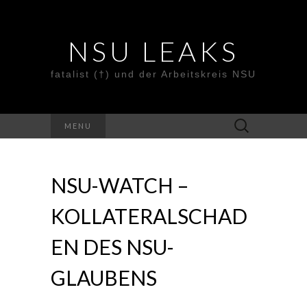
NSU LEAKS
fatalist (†) und der Arbeitskreis NSU
Suche
MENU
nach:
NSU-WATCH –
KOLLATERALSCHAD
EN DES NSU-
GLAUBENS