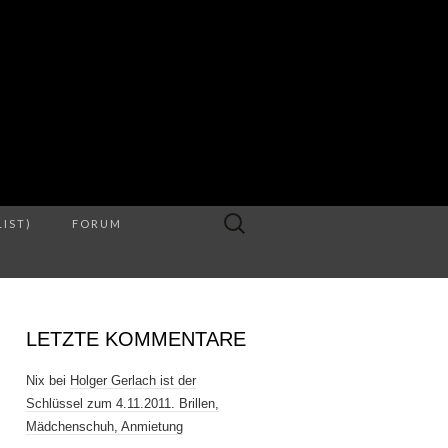
S
Suche
LIST)
FORUM
nach:
LETZTE KOMMENTARE
Nix
bei
Holger Gerlach ist der
Schlüssel zum 4.11.2011. Brillen,
Mädchenschuh, Anmietung