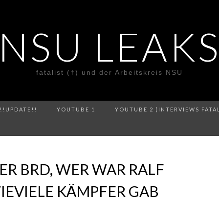
NSU LEAK
fatalist (†) und der Arbeitskreis NSU
!!UPDATE!!
YOUTUBE 1
YOUTUBE 2 (INTERVIEWS FATA
DER BRD, WER WAR RALF
IEVIELE KÄMPFER GAB