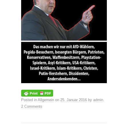
Posted in
Allgemein
on
25. Januar 2016
by
admin
.
2 Comments