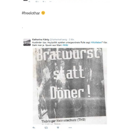
#freelothar
.