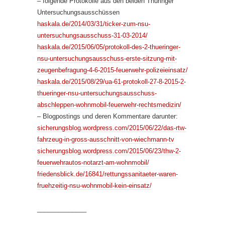
– folgende Protokolle aus den beiden Thüringer
Untersuchungsausschüssen
haskala.de/2014/03/31/ticker-zum-nsu-
untersuchungsausschuss-31-03-2014/
haskala.de/2015/06/05/protokoll-des-2-thueringer-
nsu-untersuchungsausschuss-erste-sitzung-mit-
zeugenbefragung-4-6-2015-feuerwehr-polizeieinsatz/
haskala.de/2015/08/29/ua-61-protokoll-27-8-2015-2-
thueringer-nsu-untersuchungsausschuss-
abschleppen-wohnmobil-feuerwehr-rechtsmedizin/
– Blogpostings und deren Kommentare darunter:
sicherungsblog.wordpress.com/2015/06/22/das-rtw-
fahrzeug-in-gross-ausschnitt-von-wiechmann-tv
sicherungsblog.wordpress.com/2015/06/23/thw-2-
feuerwehrautos-notarzt-am-wohnmobil/
friedensblick.de/16841/rettungssanitaeter-waren-
fruehzeitig-nsu-wohnmobil-kein-einsatz/
______________