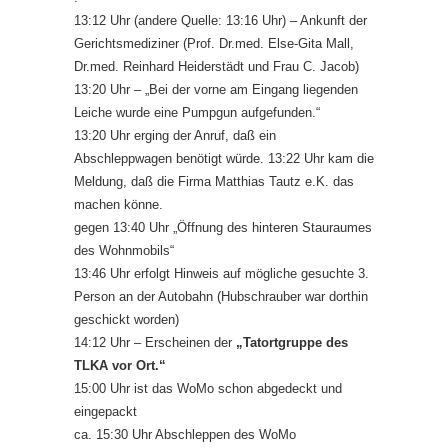
13:12 Uhr (andere Quelle: 13:16 Uhr) – Ankunft der
Gerichtsmediziner (Prof. Dr.med. Else-Gita Mall,
Dr.med. Reinhard Heiderstädt und Frau C. Jacob)
13:20 Uhr – „Bei der vorne am Eingang liegenden
Leiche wurde eine Pumpgun aufgefunden.“
13:20 Uhr erging der Anruf, daß ein
Abschleppwagen benötigt würde. 13:22 Uhr kam die
Meldung, daß die Firma Matthias Tautz e.K. das
machen könne.
gegen 13:40 Uhr „Öffnung des hinteren Stauraumes
des Wohnmobils“
13:46 Uhr erfolgt Hinweis auf mögliche gesuchte 3.
Person an der Autobahn (Hubschrauber war dorthin
geschickt worden)
14:12 Uhr – Erscheinen der
„Tatortgruppe des
TLKA vor Ort.“
15:00 Uhr ist das WoMo schon abgedeckt und
eingepackt
ca. 15:30 Uhr Abschleppen des WoMo