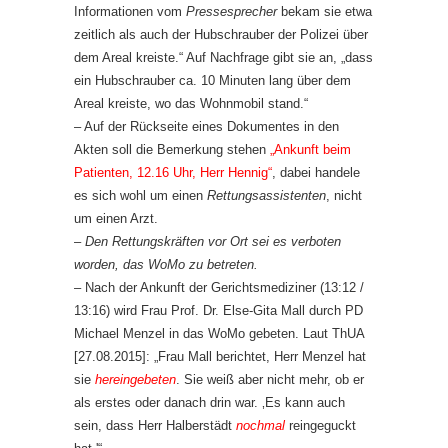
Informationen vom
Pressesprecher
bekam sie etwa
zeitlich als auch der Hubschrauber der Polizei über
dem Areal kreiste.“ Auf Nachfrage gibt sie an, „dass
ein Hubschrauber ca. 10 Minuten lang über dem
Areal kreiste, wo das Wohnmobil stand.“
– Auf der Rückseite eines Dokumentes in den
Akten soll die Bemerkung stehen
„Ankunft beim
Patienten, 12.16 Uhr, Herr Hennig“
, dabei handele
es sich wohl um einen
Rettungsassistenten
, nicht
um einen Arzt.
–
Den Rettungskräften vor Ort sei es verboten
worden, das WoMo zu betreten.
– Nach der Ankunft der Gerichtsmediziner (13:12 /
13:16) wird Frau Prof. Dr. Else-Gita Mall durch PD
Michael Menzel in das WoMo gebeten. Laut ThUA
[27.08.2015]: „Frau Mall berichtet, Herr Menzel hat
sie
hereingebeten
. Sie weiß aber nicht mehr, ob er
als erstes oder danach drin war. ‚Es kann auch
sein, dass Herr Halberstädt
nochmal
reingeguckt