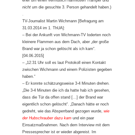
eher um einen vermutlich harmlosen Tramper und
nicht
um die gesuchte 3. Person gehandelt haben.)
.
TV-Journalist Martin Wichmann [Befragung am
31.03.2014 im 1. ThUA]:
– Bei der Ankunft von Wichmann-TV loderten noch
kleinere Flammen aus dem Dach, aber „der große
Brand war ja schon gelöscht als ich kam“.
[04.06.2015]
– „12:31 Uhr soll es laut Protokoll einen Kontakt
zwischen Wichmann und einem Polizisten gegeben
haben.“
– Er konnte schätzungsweise 3-4 Minuten drehen.
„Die 3-4 Minuten die ich da hatte hab ich gesehen,
dass die Tür da offen stand […] der Brand war
eigentlich schon gelöscht“. „Danach hätte er noch
gedreht, wie das Absperrband gezogen wurde,
wie
der Hubschrauber dazu kam
und ein paar
Einsatzmaßnahmen. Nach dem Interview mit dem
Pressesprecher ist er wieder abgereist. Im