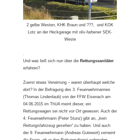
2 gelbe Westen, KHK Braun und ???, und KOK
Lotz an der Heckgarage mit oliv-farbener SEK-
Weste
.
Und was ließ sich nun über die
Rettungssanitäter
erfahren?
Zuerst etwas Verwirrung –
waren überhaupt welche
dort?
In der Befragung des 3. Feuerwehrmannes
(Thomas Lindenlaub) von der FFW Eisenach am
04.06.2015 im ThUA meint dieser, ein
Rettungswagen sei
nicht vor Ort
gewesen. Auch der
4. Feuerwehrmann (Peter Stunz) gibt an,
„kein
Rettungsfahrzeug gesehen“
zu haben. Und auch
der 9. Feuerwehrmann (Andreas Gutewort)
verneint
die Frage, ob er den Rettungsdienst wahrnahm.