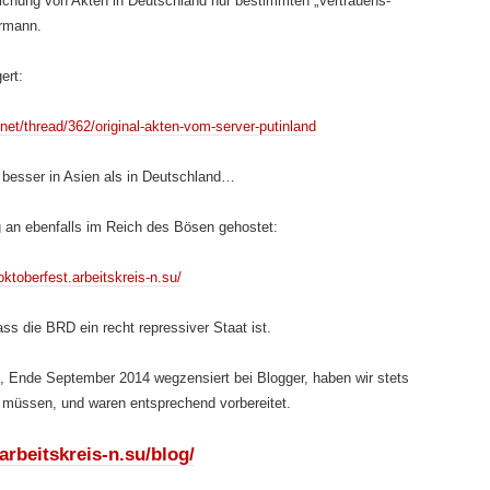
lichung von Akten in Deutschland nur bestimmten „Vertrauens-
ermann.
ert:
.net/thread/362/original-akten-vom-server-putinland
besser in Asien als in Deutschland…
 an ebenfalls im Reich des Bösen gehostet:
/oktoberfest.arbeitskreis-n.su/
ss die BRD ein recht repressiver Staat ist.
 Ende September 2014 wegzensiert bei Blogger, haben wir stets
müssen, und waren entsprechend vorbereitet.
/arbeitskreis-n.su/blog/