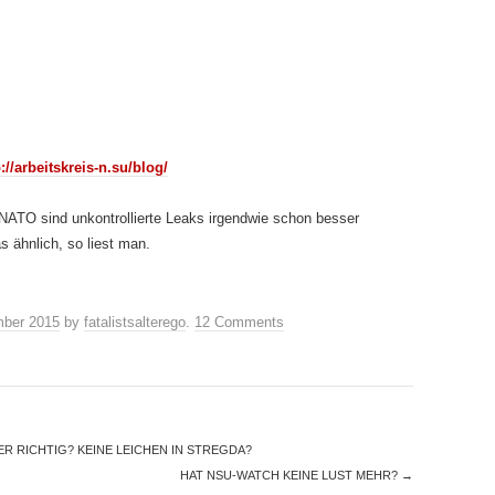
://arbeitskreis-n.su/blog/
ATO sind unkontrollierte Leaks irgendwie schon besser
 ähnlich, so liest man.
mber 2015
by
fatalistsalterego
.
12 Comments
R RICHTIG? KEINE LEICHEN IN STREGDA?
HAT NSU-WATCH KEINE LUST MEHR?
→