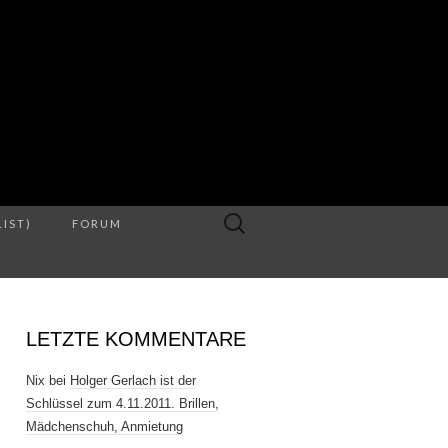
S
Suche
LIST)
FORUM
nach:
LETZTE KOMMENTARE
Nix
bei
Holger Gerlach ist der
Schlüssel zum 4.11.2011. Brillen,
Mädchenschuh, Anmietung