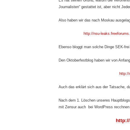
Es hat seinen Grund, warum die Veröffent
Journalisten“ gestattet ist, aber nicht Jed
Also haben wir das nach Moskau ausgelag
http://nsu-leaks.freeforums
Ebenso bloggt man solche Dinge SEK-frei 
Den Oktoberfestblog haben wir von Anfang
http:/
Auch das erklärt sich aus der Tatsache, da
Nach dem 1. Löschen unseres Hauptblogs,
mit Zensur auch bei WordPress recchnen 
http:/