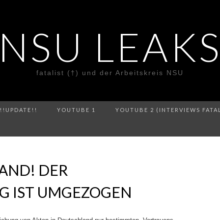
NSU LEAK
fatalist (†) und der Arbeitskreis NSU
!!UPDATE!!
YOUTUBE 1
YOUTUBE 2 (INTERVIEWS FATA
AND! DER
G IST UMGEZOGEN