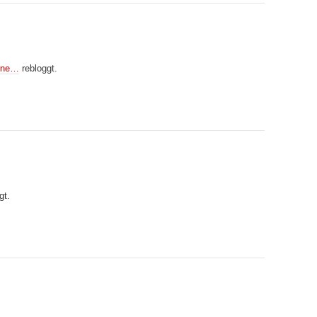
onne…
rebloggt.
gt.