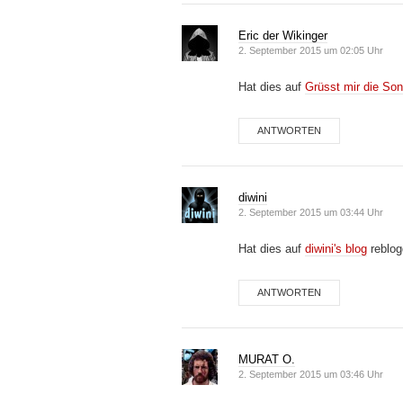
Eric der Wikinger
2. September 2015 um 02:05 Uhr
Hat dies auf
Grüsst mir die S
ANTWORTEN
diwini
2. September 2015 um 03:44 Uhr
Hat dies auf
diwini's blog
reblog
ANTWORTEN
MURAT O.
2. September 2015 um 03:46 Uhr