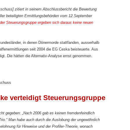
huss] zitiert in seinem Abschlussbericht die Bewertung
ller beteiligten Ermittlungsbehörden vom 12.September
 der Steuerungsgruppe ergeben sich daraus keine neuen
undesländer, in denen Dönermorde stattfanden, ausserhalb
ffenermittlungen seit 2004 die EG Ceska beisteuerte. Aus
gt. Die hätten die Alternativ-Analyse ernst genommen.
schuss
ke verteidigt Steuerungsgruppe
ht gegeben: „Nach 2006 gab es keinen fremdenfeindlich
rio.“ Man habe auch durch die Auslobung der ungewöhnlich
elohnung für Hinweise und der
Profiler
-Theorie, wonach