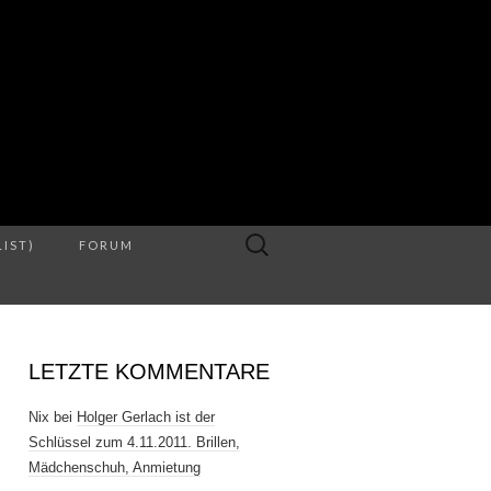
S
Suche
LIST)
FORUM
nach:
LETZTE KOMMENTARE
Nix
bei
Holger Gerlach ist der
Schlüssel zum 4.11.2011. Brillen,
Mädchenschuh, Anmietung