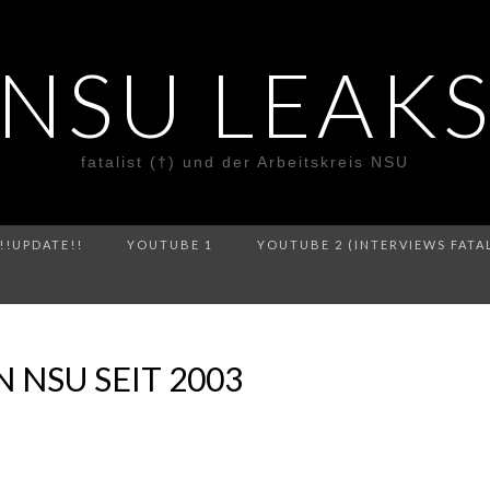
NSU LEAK
fatalist (†) und der Arbeitskreis NSU
!!UPDATE!!
YOUTUBE 1
YOUTUBE 2 (INTERVIEWS FATA
 NSU SEIT 2003