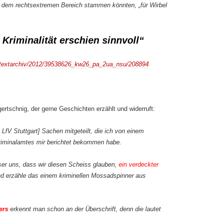
 dem rechtsextremen Bereich stammen könnten, „für Wirbel
 Kriminalität erschien sinnvoll“
/textarchiv/2012/39538626_kw26_pa_2ua_nsu/208894
ertschnig, der gerne Geschichten erzählt und widerruft:
LfV Stuttgart] Sachen mitgeteilt, die ich von einem
riminalamtes mir berichtet bekommen habe.
oser uns, dass wir diesen Scheiss glauben,
ein verdeckter
nd erzähle das einem kriminellen Mossadspinner aus
ers
erkennt man schon an der Überschrift, denn die lautet