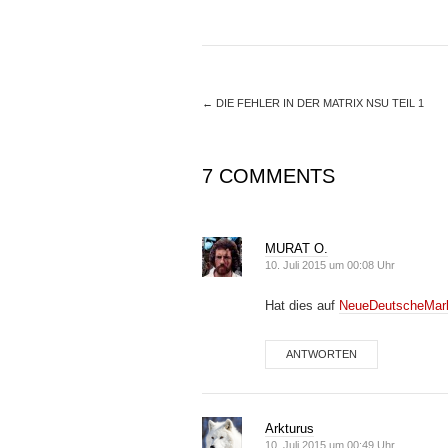
←
DIE FEHLER IN DER MATRIX NSU TEIL 1
7 COMMENTS
MURAT O.
10. Juli 2015 um 00:08 Uhr
Hat dies auf
NeueDeutscheMar
ANTWORTEN
Arkturus
10. Juli 2015 um 00:49 Uhr