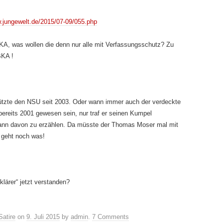
w.jungewelt.de/2015/07-09/055.php
BKA, was wollen die denn nur alle mit Verfassungsschutz? Zu
BKA !
hützte den NSU seit 2003. Oder wann immer auch der verdeckte
bereits 2001 gewesen sein, nur traf er seinen Kumpel
ann davon zu erzählen. Da müsste der Thomas Moser mal mit
 geht noch was!
lärer“ jetzt verstanden?
Satire
on
9. Juli 2015
by
admin
.
7 Comments