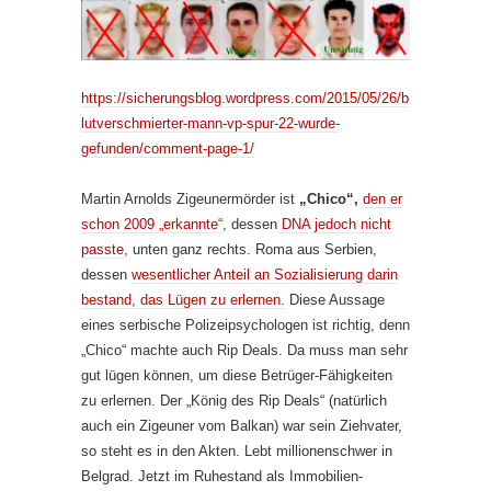
https://sicherungsblog.wordpress.com/2015/05/26/b
lutverschmierter-mann-vp-spur-22-wurde-
gefunden/comment-page-1/
Martin Arnolds Zigeunermörder ist
„Chico“,
den er
schon 2009 „erkannte“
, dessen
DNA jedoch nicht
passte
, unten ganz rechts. Roma aus Serbien,
dessen
wesentlicher Anteil an Sozialisierung darin
bestand, das Lügen zu erlernen.
Diese Aussage
eines serbische Polizeipsychologen ist richtig, denn
„Chico“ machte auch Rip Deals. Da muss man sehr
gut lügen können, um diese Betrüger-Fähigkeiten
zu erlernen. Der „König des Rip Deals“ (natürlich
auch ein Zigeuner vom Balkan) war sein Ziehvater,
so steht es in den Akten. Lebt millionenschwer in
Belgrad. Jetzt im Ruhestand als Immobilien-