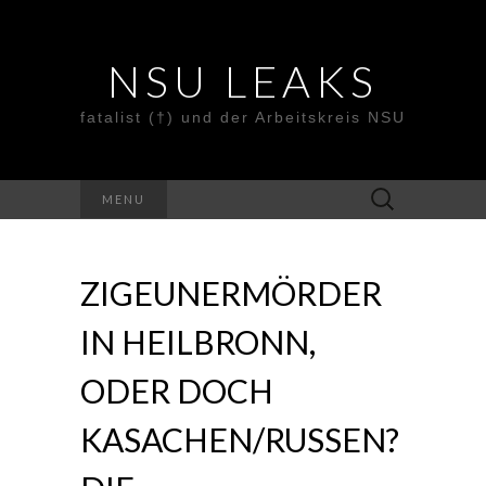
NSU LEAKS
fatalist (†) und der Arbeitskreis NSU
Suche
MENU
nach:
ZIGEUNERMÖRDER
IN HEILBRONN,
ODER DOCH
KASACHEN/RUSSEN?