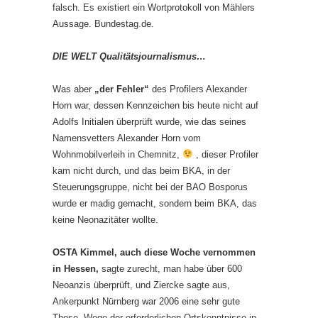
falsch. Es existiert ein Wortprotokoll von Mählers
Aussage. Bundestag.de.
DIE WELT Qualitätsjournalismus…
Was aber
„der Fehler“
des Profilers Alexander
Horn war, dessen Kennzeichen bis heute nicht auf
Adolfs Initialen überprüft wurde, wie das seines
Namensvetters Alexander Horn vom
Wohnmobilverleih in Chemnitz,
, dieser Profiler
kam nicht durch, und das beim BKA, in der
Steuerungsgruppe, nicht bei der BAO Bosporus
wurde er madig gemacht, sondern beim BKA, das
keine Neonazitäter wollte.
OSTA Kimmel, auch diese Woche vernommen
in Hessen,
sagte zurecht, man habe über 600
Neoanzis überprüft, und Ziercke sagte aus,
Ankerpunkt Nürnberg war 2006 eine sehr gute
These. Wege der erforderlichen Ortskenntnisse in