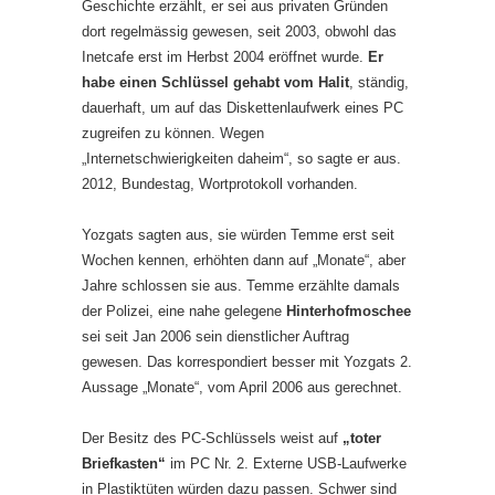
Geschichte erzählt, er sei aus privaten Gründen
dort regelmässig gewesen, seit 2003, obwohl das
Inetcafe erst im Herbst 2004 eröffnet wurde.
Er
habe einen Schlüssel gehabt vom Halit
, ständig,
dauerhaft, um auf das Diskettenlaufwerk eines PC
zugreifen zu können. Wegen
„Internetschwierigkeiten daheim“, so sagte er aus.
2012, Bundestag, Wortprotokoll vorhanden.
Yozgats sagten aus, sie würden Temme erst seit
Wochen kennen, erhöhten dann auf „Monate“, aber
Jahre schlossen sie aus. Temme erzählte damals
der Polizei, eine nahe gelegene
Hinterhofmoschee
sei seit Jan 2006 sein dienstlicher Auftrag
gewesen. Das korrespondiert besser mit Yozgats 2.
Aussage „Monate“, vom April 2006 aus gerechnet.
Der Besitz des PC-Schlüssels weist auf
„toter
Briefkasten“
im PC Nr. 2. Externe USB-Laufwerke
in Plastiktüten würden dazu passen. Schwer sind