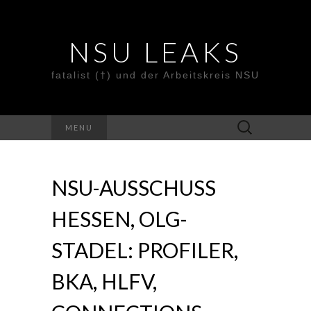
NSU LEAKS
fatalist (†) und der Arbeitskreis NSU
Suche
MENU
nach:
NSU-AUSSCHUSS
HESSEN, OLG-
STADEL: PROFILER,
BKA, HLFV,