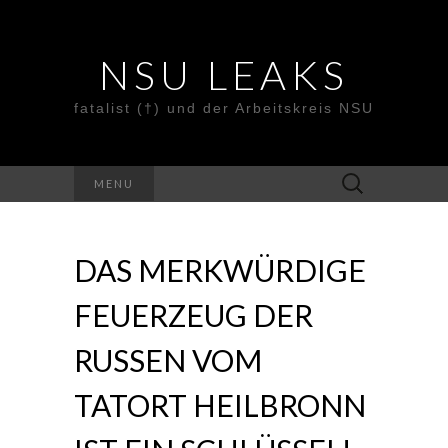
NSU LEAKS
fatalist (†) und der Arbeitskreis NSU
Suche
MENU
nach:
DAS MERKWÜRDIGE
FEUERZEUG DER
RUSSEN VOM
TATORT HEILBRONN