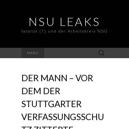
NSU LEAKS
fatalist (†) und der Arbeitskreis NSU
Suche
MENU
nach:
DER MANN – VOR
DEM DER
STUTTGARTER
VERFASSUNGSSCHU