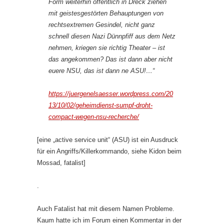
Form weiterhin öffentlich in Dreck ziehen
mit geistesgestörten Behauptungen von
rechtsextremen Gesindel, nicht ganz
schnell diesen Nazi Dünnpfiff aus dem Netz
nehmen, kriegen sie richtig Theater – ist
das angekommen? Das ist dann aber nicht
euere NSU, das ist dann ne ASU!…“
https://juergenelsaesser.wordpress.com/20
13/10/02/geheimdienst-sumpf-droht-
compact-wegen-nsu-recherche/
[eine „active service unit“ (ASU) ist ein Ausdruck
für ein Angriffs/Killerkommando, siehe Kidon beim
Mossad, fatalist]
.
Auch Fatalist hat mit diesem Namen Probleme.
Kaum hatte ich im Forum einen Kommentar in der