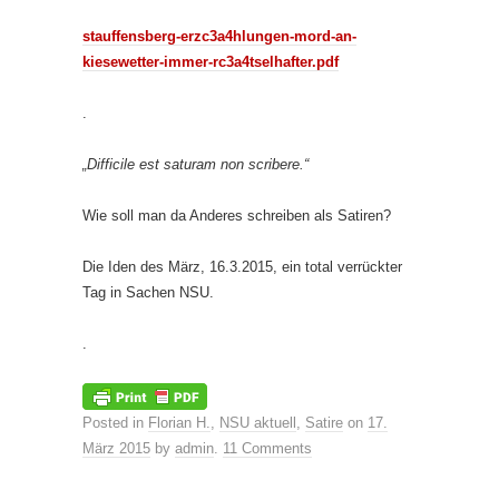
stauffensberg-erzc3a4hlungen-mord-an-
kiesewetter-immer-rc3a4tselhafter.pdf
.
„Difficile est saturam non scribere.“
Wie soll man da Anderes schreiben als Satiren?
Die Iden des März, 16.3.2015, ein total verrückter
Tag in Sachen NSU.
.
Posted in
Florian H.
,
NSU aktuell
,
Satire
on
17.
März 2015
by
admin
.
11 Comments