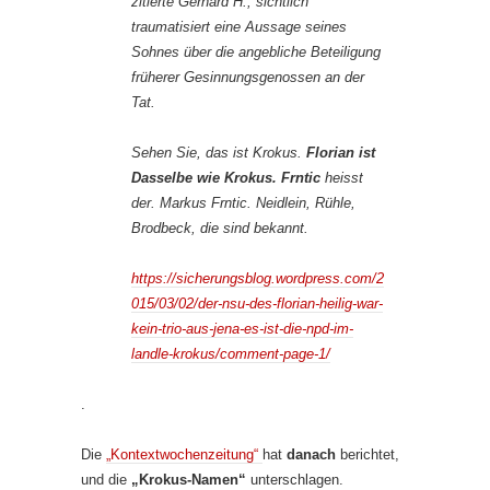
zitierte Gerhard H., sichtlich
traumatisiert eine Aussage seines
Sohnes über die angebliche Beteiligung
früherer Gesinnungsgenossen an der
Tat.
Sehen Sie, das ist Krokus.
Florian ist
Dasselbe wie Krokus.
Frntic
heisst
der. Markus Frntic. Neidlein, Rühle,
Brodbeck, die sind bekannt.
https://sicherungsblog.wordpress.com/2
015/03/02/der-nsu-des-florian-heilig-war-
kein-trio-aus-jena-es-ist-die-npd-im-
landle-krokus/comment-page-1/
.
Die
„Kontextwochenzeitung“
hat
danach
berichtet,
und die
„Krokus-Namen“
unterschlagen.