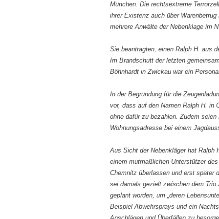
München. Die rechtsextreme Terrorzell
ihrer Existenz auch über Warenbetrug
mehrere Anwälte der Nebenklage im N
Sie beantragten, einen Ralph H. aus 
Im Brandschutt der letzten gemeins
Böhnhardt in Zwickau war ein Person
In der Begründung für die Zeugenladu
vor, dass auf den Namen Ralph H. in
ohne dafür zu bezahlen. Zudem seien 
Wohnungsadresse bei einem Jagdaussta
Aus Sicht der Nebenkläger hat Ralph 
einem mutmaßlichen Unterstützer des
Chemnitz überlassen und erst später d
sei damals gezielt zwischen dem Trio
geplant worden, um „deren Lebensunte
Beispiel Abwehrsprays und ein Nachts
Anschlägen und Überfällen zu besorge