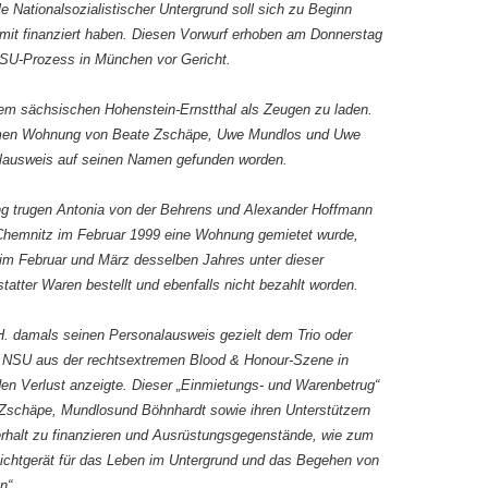
e Nationalsozialistischer Untergrund soll sich zu Beginn
 mit finanziert haben. Diesen Vorwurf erhoben am Donnerstag
SU-Prozess in München vor Gericht.
dem sächsischen Hohenstein-Ernstthal als Zeugen zu laden.
amen Wohnung von Beate Zschäpe, Uwe Mundlos und Uwe
alausweis auf seinen Namen gefunden worden.
ng trugen Antonia von der Behrens und Alexander Hoffmann
 Chemnitz im Februar 1999 eine Wohnung gemietet wurde,
im Februar und März desselben Jahres unter dieser
tter Waren bestellt und ebenfalls nicht bezahlt worden.
H. damals seinen Personalausweis gezielt dem Trio oder
 NSU aus der rechtsextremen Blood & Honour-Szene in
en Verlust anzeigte. Dieser „Einmietungs- und Warenbetrug“
 Zschäpe, Mundlosund Böhnhardt sowie ihren Unterstützern
rhalt zu finanzieren und Ausrüstungsgegenstände, wie zum
ichtgerät für das Leben im Untergrund und das Begehen von
n“.