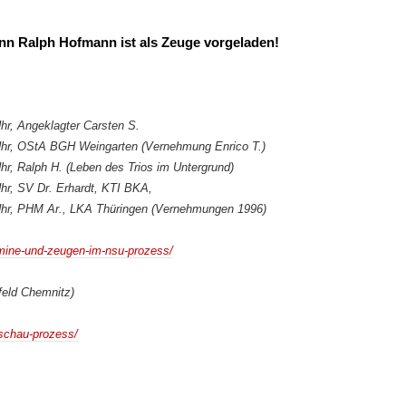
nn Ralph Hofmann ist als Zeuge vorgeladen!
hr, Angeklagter Carsten S.
Uhr, OStA BGH Weingarten (Vernehmung Enrico T.)
r, Ralph H. (Leben des Trios im Untergrund)
hr, SV Dr. Erhardt, KTI BKA,
Uhr, PHM Ar., LKA Thüringen (Vernehmungen 1996)
rmine-und-zeugen-im-nsu-prozess/
feld Chemnitz)
rschau-prozess/