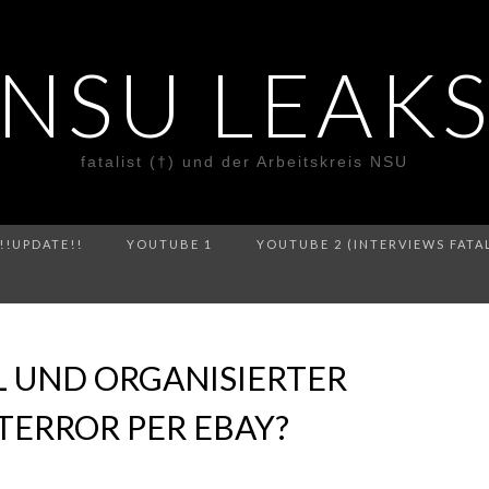
NSU LEAK
fatalist (†) und der Arbeitskreis NSU
!!UPDATE!!
YOUTUBE 1
YOUTUBE 2 (INTERVIEWS FATA
 UND ORGANISIERTER
TERROR PER EBAY?