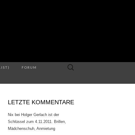
S
Suche
LIST)
FORUM
nach:
LETZTE KOMMENTARE
Nix
bei
Holger Gerlach ist der
Schlüssel zum 4.11.2011. Brillen,
Mädchenschuh, Anmietung