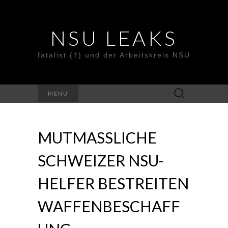
NSU LEAKS
fatalist (†) und der Arbeitskreis NSU
Suche
MENU
nach:
MUTMASSLICHE S
CHWEIZER NSU-H
ELFER BESTREITEN W
AFFENBESCHAFFU