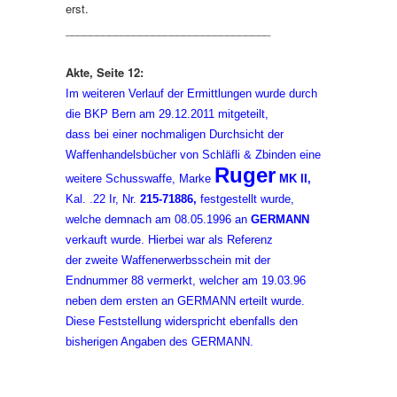
erst.
_________________________________
Akte, Seite 12:
Im weiteren Verlauf der Ermittlungen wurde durch
die BKP Bern am 29.12.2011 mitgeteilt,
dass bei einer nochmaligen Durchsicht der
Waffenhandelsbücher von Schläfli & Zbinden eine
Ruger
weitere Schusswaffe, Marke
MK II,
Kal. .22 Ir, Nr.
215-71886,
festgestellt wurde,
welche demnach am 08.05.1996 an
GERMANN
verkauft wurde. Hierbei war als Referenz
der zweite Waffenerwerbsschein mit der
Endnummer 88 vermerkt, welcher am 19.03.96
neben dem ersten an GERMANN erteilt wurde.
Diese Feststellung widerspricht ebenfalls den
bisherigen Angaben des GERMANN.