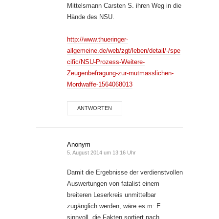
Mittelsmann Carsten S. ihren Weg in die
Hände des NSU.
http://www.thueringer-
allgemeine.de/web/zgt/leben/detail/-/spe
cific/NSU-Prozess-Weitere-
Zeugenbefragung-zur-mutmasslichen-
Mordwaffe-1564068013
ANTWORTEN
Anonym
5. August 2014 um 13:16 Uhr
Damit die Ergebnisse der verdienstvollen
Auswertungen von fatalist einem
breiteren Leserkreis unmittelbar
zugänglich werden, wäre es m: E.
sinnvoll, die Fakten sortiert nach