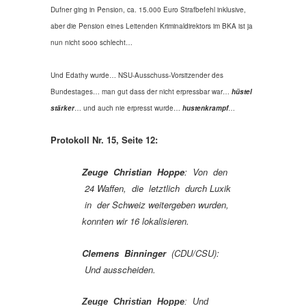
Dufner ging in Pension, ca. 15.000 Euro Strafbefehl inklusive,
aber die Pension eines Leitenden Kriminaldirektors im BKA ist ja
nun nicht sooo schlecht…
Und Edathy wurde… NSU-Ausschuss-Vorsitzender des
Bundestages… man gut dass der nicht erpressbar war…
hüstel
stärker
… und auch nie erpresst wurde…
hustenkrampf
…
Protokoll Nr. 15, Seite 12:
Zeuge Christian Hoppe
: Von den
24 Waffen, die letztlich durch Luxik
in der Schweiz weitergeben wurden,
konnten wir 16 lokalisieren.
Clemens Binninger
(CDU/CSU):
Und ausscheiden.
Zeuge Christian Hoppe
: Und