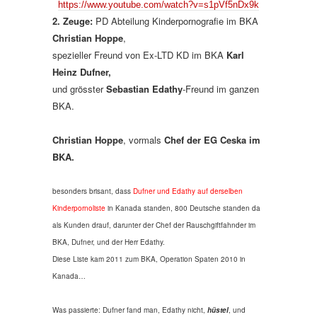
https://www.youtube.com/watch?v=s1pVf5nDx9k
2. Zeuge:
PD Abteilung Kinderpornografie im BKA
Christian Hoppe
,
spezieller Freund von Ex-LTD KD im BKA
Karl
Heinz Dufner,
und grösster
Sebastian Edathy
-Freund im ganzen
BKA.
Christian Hoppe
, vormals
Chef der EG Ceska im
BKA.
besonders brisant, dass
Dufner und Edathy auf derselben
Kinderpornoliste
in Kanada standen, 800 Deutsche standen da
als Kunden drauf, darunter der Chef der Rauschgiftfahnder im
BKA, Dufner, und der Herr Edathy.
Diese Liste kam 2011 zum BKA, Operation Spaten 2010 in
Kanada…
Was passierte: Dufner fand man, Edathy nicht,
hüstel
, und