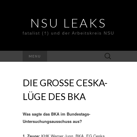
NSU LEAKS
fatalist (†) und der Arbeitskreis NSU
Suche
MENU
nach:
DIE GROSSE CESKA-
LÜGE DES BKA
Was sagte das BKA im Bundestags-
Untersuchungsausschuss aus?
1. Zeuge:
KHK Werner Jung, BKA, EG Ceska,